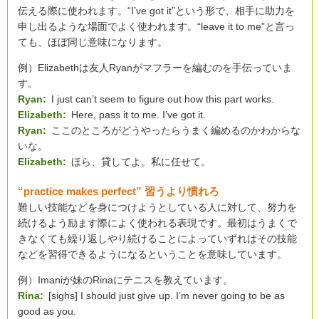
伝える際に使われます。“I’ve got it”という形で、相手に助力を
申し出るような場面でよく使われます。“leave it to me”と言っ
ても、ほぼ同じ意味になります。
例）Elizabethは友人Ryanがマフラーを編むのを手伝っていま
す。
Ryan:
I just can’t seem to figure out how this part works.
Elizabeth:
Here, pass it to me. I’ve got it.
Ryan:
ここのところがどうやったらうまく編めるのかわからな
いな。
Elizabeth:
ほら、貸してよ。私に任せて。
“practice makes perfect” 習うより慣れろ
難しい技能などを身につけようとしている人に対して、努力を
続けるよう励ます際によく使われる表現です。最初はうまくで
きなくても繰り返しやり続けることによっていずれはその技能
などを習得できるようになるということを意味しています。
例）Imaniが妹のRinaにテニスを教えています。
Rina:
[sighs] I should just give up. I’m never going to be as
good as you.