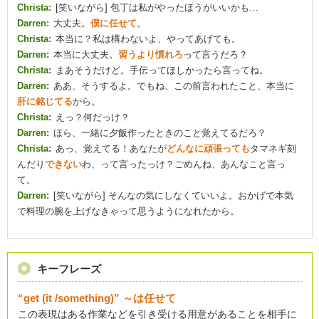
Christa:
[笑いながら] 包丁は私がやったほうがいいかも…
Darren:
大丈夫。
僕に任せて
。
Christa:
本当に？私は構わないよ、やってあげても。
Darren:
本当に大丈夫。
習うより慣れろ
って言うだろ？
Christa:
まあそうだけど。手伝ってほしかったら言ってね。
Darren:
ああ、そうするよ。でもね、この前言われたこと、本当に
肝に銘じてる
から。
Christa:
えっ？何だっけ？
Darren:
ほら、一緒に夕飯作ったときのこと覚えてるだろ？
Christa:
あっ、覚えてる！あなたが
どんなに頑張っても
タマネギ刻
んだり
できない
わ、って言ったっけ？ごめんね、あんなこと言っ
て。
Darren:
[笑いながら] そんなの気にしなくていいよ。おかげで本気
で料理の腕を上げなきゃって思うようになれたから。
キーフレーズ
“get (it /something)” ～は任せて
この表現はある作業などを引き受ける用意があることを相手に