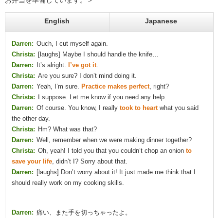
お弁当を準備しています。＞
English
Japanese
Darren:
Ouch, I cut myself again.
Christa:
[laughs] Maybe I should handle the knife…
Darren:
It’s alright.
I’ve got it
.
Christa:
Are you sure? I don’t mind doing it.
Darren:
Yeah, I’m sure.
Practice makes perfect
, right?
Christa:
I suppose. Let me know if you need any help.
Darren:
Of course. You know, I really
took to heart
what you said
the other day.
Christa:
Hm? What was that?
Darren:
Well, remember when we were making dinner together?
Christa:
Oh, yeah! I told you that you couldn’t chop an onion
to
save your life
, didn’t I? Sorry about that.
Darren:
[laughs] Don’t worry about it! It just made me think that I
should really work on my cooking skills.
Darren:
痛い、また手を切っちゃったよ。