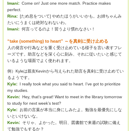
Imani:
Come on! Just one more match. Practice makes
perfect.
Rina:
[ため息をついて] やめたほうがいいかも。お姉ちゃんみ
たいにうまくは絶対なれないわ。
Imani:
何言ってるのよ！習うより慣れなさい！
“take (something) to heart” ～を真剣に受け止める
人の発言や行為などを重く受け止めている様子を言い表すフレ
ーズです。助言などを深く心に刻み、それに従いたいと感じて
いるような場面でよく使われます。
例）Kyleは親友Kevinから与えられた助言を真剣に受け止めてい
るようです。
Kyle:
I really took what you said to heart. I’ve got to prioritize
my studies.
Kevin:
Hey, that’s great! Want to meet in the library tomorrow
to study for next week’s test?
Kyle:
お前の言葉が本当に身にしみたよ。勉強を最優先にしな
いといけないな。
Kevin:
そりゃ、よかった。明日、図書館で来週の試験に備え
て勉強でもするか？