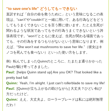
“to save one’s life” どうしても～できない
直訳すれば「自分の命を救うために」という意味になるこの表
現は、“can’t”や“couldn’t”と一緒に用いて、ある行為などをどう
してもうまくできないことを言う際に使います。たとえ生死が
関わるような状況であってもその行為うまくできないという誇
張表現です。“won’t”とともに使えば、生死が関わる場面であっ
ても、その行為をするつもりがないという意味になります。例
えば、“She won’t eat mushrooms to save her life.”（彼女はキ
ノコを死んでも食べない）といった使い方をします。
例）転んでしまったQuinnのところに、たまたま通りかかった
Paulが駆け寄ってきました。
Paul:
[helps Quinn stand up] Are you OK? That looked like a
pretty bad fall.
Quinn:
Yeah, I’m alright. I just can’t rollerblade to save my life!
Paul:
[Quinnが立ち上がるの助けながら] 大丈夫？ひどい転び
方だったけど。
Quinn:
ええ、大丈夫よ。ローラーブレードは私には絶対無理
だわ！