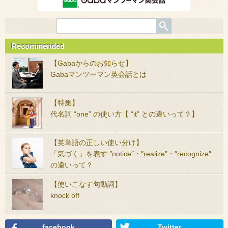
Recommended
【Gabaからのお知らせ】
Gabaマンツーマン英会話とは
【特集】
代名詞 “one” の使い方【 “it” との違いって？】
【英単語の正しい使い分け】
「気づく」を表す ″notice″・″realize″・″recognize″
の違いって？
【使いこなす句動詞】
knock off
facebook
Twitter