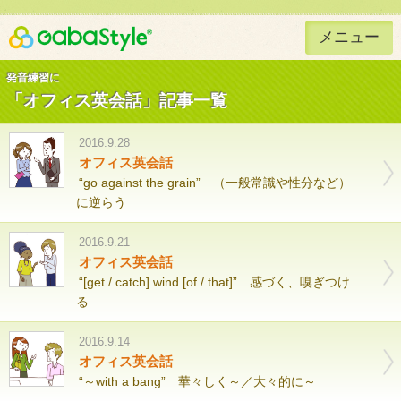
メニュー
Gaba Style 無料で英語学習
発音練習に
「オフィス英会話」記事一覧
2016.9.28
オフィス英会話
“go against the grain” （一般常識や性分など）
に逆らう
2016.9.21
オフィス英会話
“[get / catch] wind [of / that]” 感づく、嗅ぎつけ
る
2016.9.14
オフィス英会話
“～with a bang” 華々しく～／大々的に～