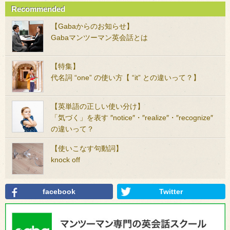
Recommended
【Gabaからのお知らせ】
Gabaマンツーマン英会話とは
【特集】
代名詞 “one” の使い方【 “it” との違いって？】
【英単語の正しい使い分け】
「気づく」を表す ″notice″・″realize″・″recognize″
の違いって？
【使いこなす句動詞】
knock off
facebook
Twitter