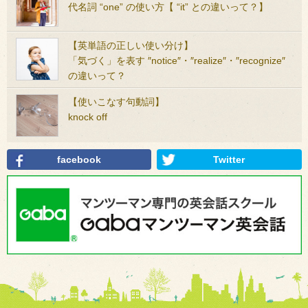
代名詞 “one” の使い方【 “it” との違いって？】
【英単語の正しい使い分け】
「気づく」を表す ″notice″・″realize″・″recognize″
の違いって？
【使いこなす句動詞】
knock off
facebook
Twitter