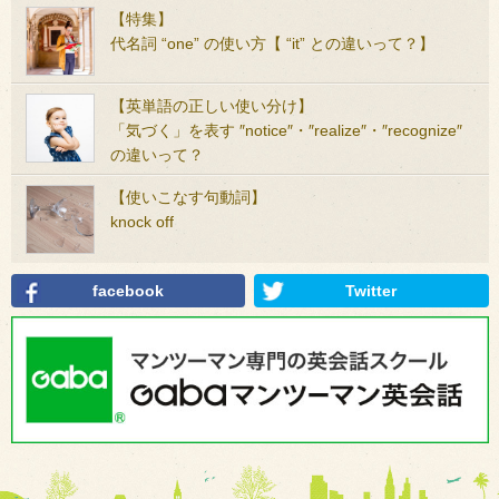
【特集】
代名詞 “one” の使い方【 “it” との違いって？】
【英単語の正しい使い分け】
「気づく」を表す ″notice″・″realize″・″recognize″
の違いって？
【使いこなす句動詞】
knock off
facebook
Twitter