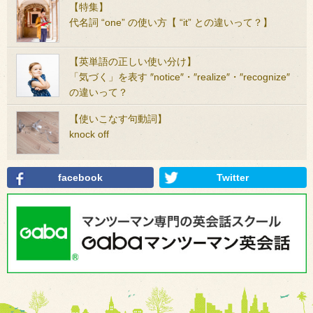
【特集】
代名詞 “one” の使い方【 “it” との違いって？】
【英単語の正しい使い分け】
「気づく」を表す ″notice″・″realize″・″recognize″
の違いって？
【使いこなす句動詞】
knock off
facebook
Twitter