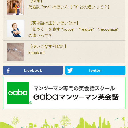
【特集】
代名詞 “one” の使い方【 “it” との違いって？】
【英単語の正しい使い分け】
「気づく」を表す ″notice″・″realize″・″recognize″
の違いって？
【使いこなす句動詞】
knock off
facebook
Twitter