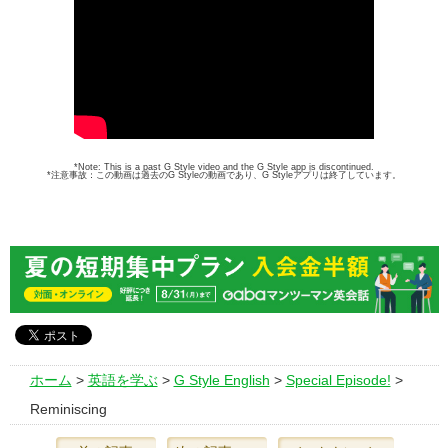
*Note: This is a past G Style video and the G Style app is discontinued.
*注意事故：この動画は過去のG Styleの動画であり、G Styleアプリは終了しています。
ホーム
>
英語を学ぶ
>
G Style English
>
Special Episode!
>
Reminiscing