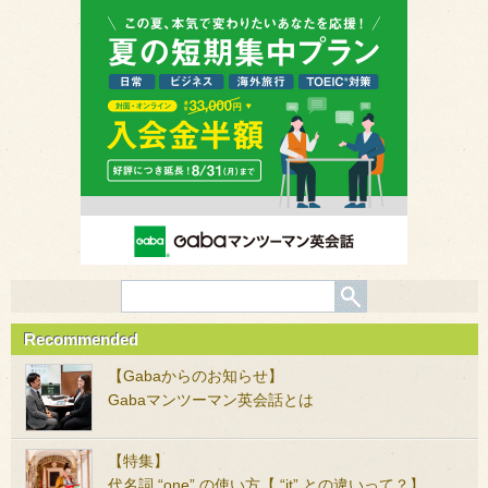
Recommended
【Gabaからのお知らせ】
Gabaマンツーマン英会話とは
【特集】
代名詞 “one” の使い方【 “it” との違いって？】