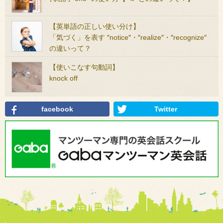
【英単語の正しい使い分け】
「気づく」を表す ″notice″・″realize″・″recognize″
の違いって？
【使いこなす句動詞】
knock off
facebook
Twitter