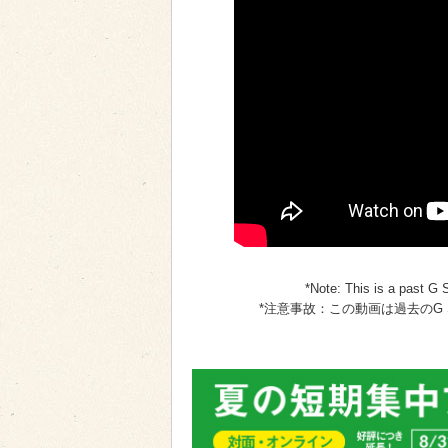
*Note: This is a past G 
*注意事故：この動画は過去のG S