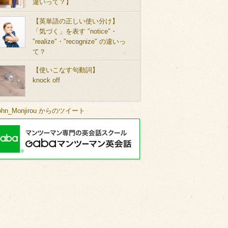
違いって？】
【英単語の正しい使い分け】
「気づく」を表す ″notice″・
″realize″・″recognize″ の違いっ
て？
【使いこなす句動詞】
knock off
ohn_Monjirou からのツイート