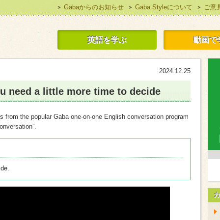
Gabaからのお知らせ
Gaba Styleについて
ご意
 Style 無料で英語学習
英語を学ぶ
動画で
2024.12.25
ou need a little more time to decide
odes from the popular Gaba one-on-one English conversation program
onversation”.
ide.