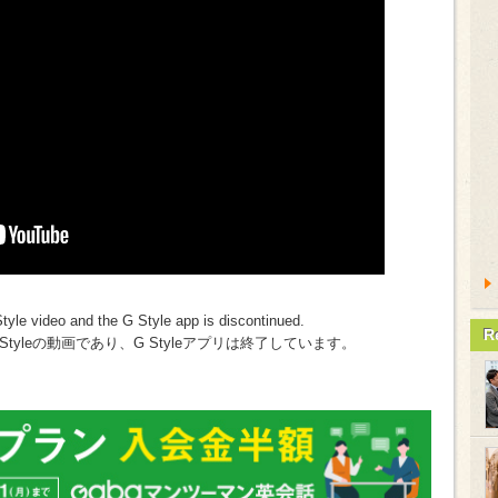
Style video and the G Style app is discontinued.
R
tyleの動画であり、G Styleアプリは終了しています。