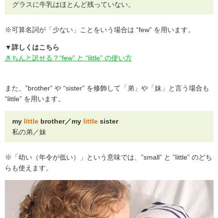
グラスに牛乳はほとんど残っていない。
※可算名詞が「少ない」ことをいう場合は “few” を用います。
▼詳しくはこちら
きちんと訳せる？“few” と “little” の使い方
また、”brother” や “sister” を修飾して「弟」や「妹」と言う場合も
“little” を用います。
my
little
brother／my
little
sister
私の弟／妹
※「幼い（年令が低い）」という意味では、”small” と ”little” のどち
らも使えます。