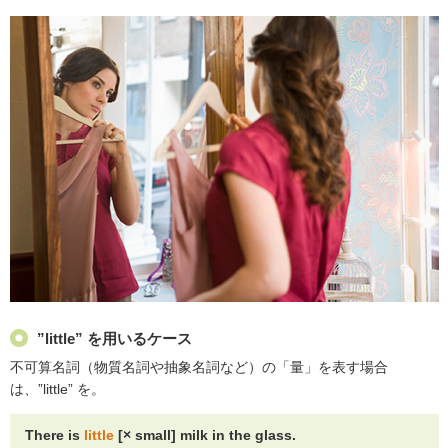
”little” を用いるケース
不可算名詞（物質名詞や抽象名詞など）の「量」を表す場合
は、”little” を。
There is
little
[× small] milk in the glass.