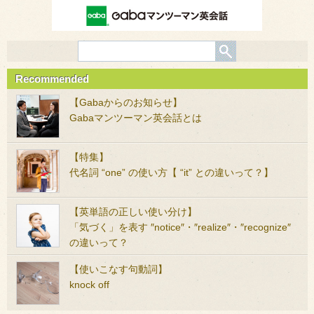
Recommended
【Gabaからのお知らせ】
Gabaマンツーマン英会話とは
【特集】
代名詞 “one” の使い方【 “it” との違いって？】
【英単語の正しい使い分け】
「気づく」を表す ″notice″・″realize″・″recognize″
の違いって？
【使いこなす句動詞】
knock off