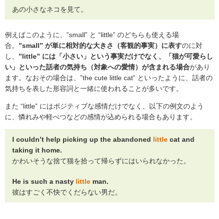
あの小さなネコを見て。
例えばこのように、”small” と “little” のどちらも使える場
合。
”small” が単に相対的な大きさ（客観的事実）に表す
のに対
し、
”little” には「小さい」という事実だけでなく、「猫が可愛らし
い」といった話者の気持ち（対象への愛情）が含まれる場合
があり
ます。なおその場合は、”the cute little cat” といったように、話者の
気持ちを表した形容詞と一緒に使われることが多いです。
また “little” にはポジティブな感情だけでなく、以下の例文のよう
に、憐れみや軽べつなどの感情が込められる場合もあります。
I couldn’t help picking up the abandoned
little
cat and
taking it home.
かわいそうな捨て猫を拾って帰らずにはいられなかった。
He is such a nasty
little
man.
彼はすごく不快でくだらない男だ。