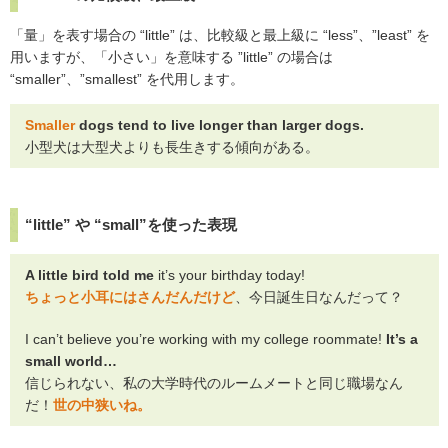
「量」を表す場合の “little” は、比較級と最上級に “less”、”least” を
用いますが、「小さい」を意味する ”little” の場合は
“smaller”、”smallest” を代用します。
Smaller
dogs tend to live longer than larger dogs.
小型犬は大型犬よりも長生きする傾向がある。
“little” や “small”を使った表現
A little bird told me
it’s your birthday today!
ちょっと小耳にはさんだんだけど
、今日誕生日なんだって？
I can’t believe you’re working with my college roommate!
It’s a
small world…
信じられない、私の大学時代のルームメートと同じ職場なん
だ！
世の中狭いね。