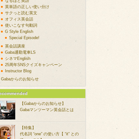
なるほど英語
英単語の正しい使い分け
サクっと読む英文
オフィス英会話
使いこなす句動詞
G Style English
Special Episode!
英会話講座
Gaba通勤電車LS
シネマEnglish
25周年SNSクイズキャンペーン
Instructor Blog
Gabaからのお知らせ
ecommended
【Gabaからのお知らせ】
Gabaマンツーマン英会話とは
【特集】
代名詞 “one” の使い方【 “it” との