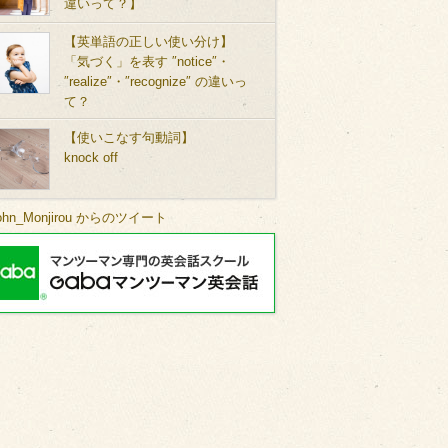
違いって？】
【英単語の正しい使い分け】
「気づく」を表す ″notice″・
″realize″・″recognize″ の違いっ
て？
【使いこなす句動詞】
knock off
ohn_Monjirou からのツイート