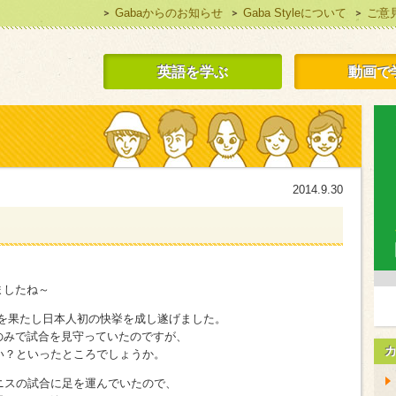
Gabaからのお知らせ
Gaba Styleについて
ご意
 Style 無料で英語学習
英語を学ぶ
動画で
2014.9.30
ましたね～
を果たし日本人初の快挙を成し遂げました。
のみで試合を見守っていたのですが、
い？といったところでしょうか。
ニスの試合に足を運んでいたので、