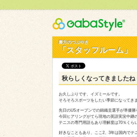
Gaba
裏方のつぶやき
「スタッフルーム」
秋らしくなってきましたね
お久しぶりです、イズミールです。
そろそろスポーツをしたい季節になってき
先日のUSオープンでの錦織圭選手が準優勝
今回ヒアリングがてら現地の英語実況中継
テニスの専門用語もあり理解度は70％くら
好きなこともあり、ここ2、3年は国内でテ