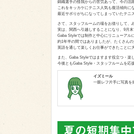
錦織選手の怪我からの苦労あって、今の活
これをキッカケにテニス人気も復活傾向に
最近サボりがちになってしまっていたテニ
さて、スタッフルームの場をお借りして、
実は、関西へ引越しすることになり、9月
Gaba Styleでは制作と中心にリニューア
約1年半の間ではありましたが、たくさん
英語を通して楽しくお仕事ができたことに
また、Gaba Styleではますます役立つ
今後ともGaba Style・スタッフルームを
イズミール
一眼レフ片手に写真を