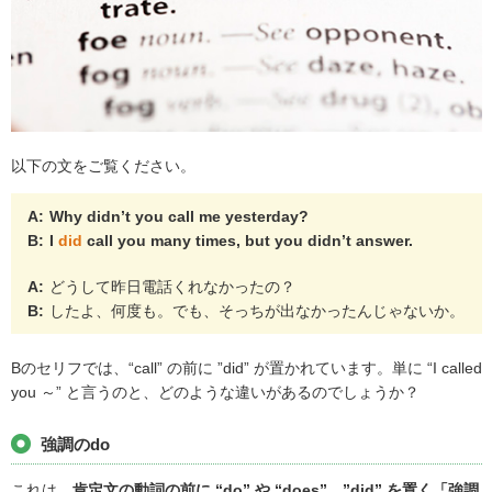
以下の文をご覧ください。
A:
Why didn’t you call me yesterday?
B:
I
did
call you many times, but you didn’t answer.
A:
どうして昨日電話くれなかったの？
B:
したよ、何度も。でも、そっちが出なかったんじゃないか。
Bのセリフでは、“call” の前に ”did” が置かれています。単に “I called
you ～” と言うのと、どのような違いがあるのでしょうか？
強調のdo
これは、
肯定文の動詞の前に “do” や “does”、”did” を置く「強調