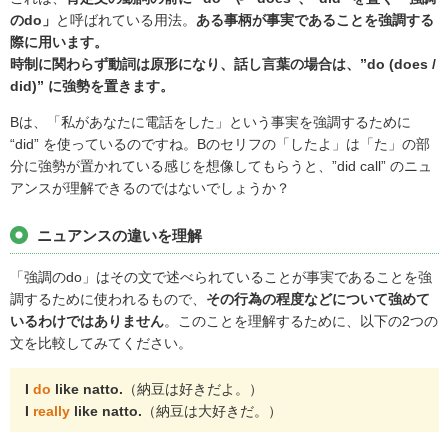
のdo」
と呼ばれている用法。
ある事柄が事実であることを強調する
際に用います。
時制に関わらず動詞は原形になり、話し言葉の場合は、”do (does /
did)” に強勢を置きます。
Bは、「私があなたに電話をした」という事実を強調するために
“did” を使っているのですね。Bのセリフの「したよ」は「た」の部
分に強勢が置かれている感じを想像してもらうと、”did call” のニュ
アンスが理解できるのではないでしょうか？
ニュアンスの違いを理解
「強調のdo」はその文で述べられていることが事実であることを強
調するために使われるもので、
その行為の程度などについて強めて
いるわけではありません
。このことを理解するために、以下の2つの
文を比較してみてください。
I
do
like natto.
（納豆は好きだよ。）
I
really
like natto.
（納豆は大好きだ。）