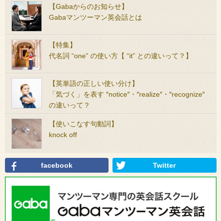
【Gabaからのお知らせ】
Gabaマンツーマン英会話とは
【特集】
代名詞 “one” の使い方【 “it” との違いって？】
【英単語の正しい使い分け】
「気づく」を表す ″notice″・″realize″・″recognize″
の違いって？
【使いこなす句動詞】
knock off
facebook
Twitter