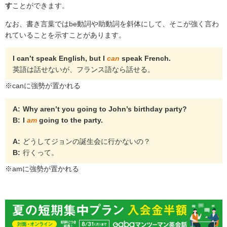
す
ことができます。
なお、書き言葉ではbe動詞や助動詞を斜体にして、そこが強く言わ
れていることを示すことがあります。
I can’t speak English, but I
can
speak French.
英語は話せないが、フランス語なら話せる。
※canに強勢が置かれる
A:
Why aren’t you going to John’s birthday party?
B:
I
am
going to the party.
A:
どうしてジョンの誕生会に行かないの？
B:
行くって。
※amに強勢が置かれる