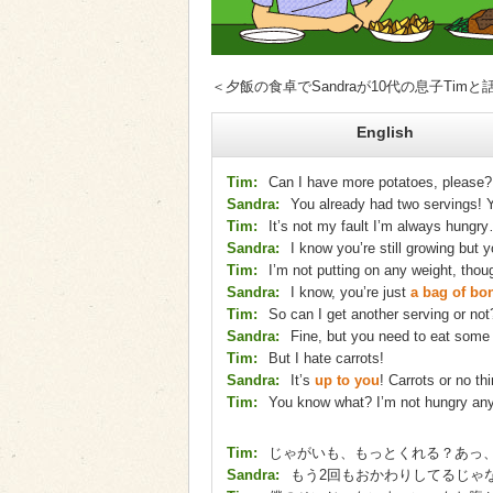
＜夕飯の食卓でSandraが10代の息子Tim
English
Tim:
Can I have more potatoes, please?
Sandra:
You already had two servings! Y
Tim:
It’s not my fault I’m always hungr
Sandra:
I know you’re still growing but y
Tim:
I’m not putting on any weight, thou
Sandra:
I know, you’re just
a bag of bo
Tim:
So can I get another serving or not
Sandra:
Fine, but you need to eat some 
Tim:
But I hate carrots!
Sandra:
It’s
up to you
! Carrots or no th
Tim:
You know what? I’m not hungry an
Tim:
じゃがいも、もっとくれる？あっ
Sandra:
もう2回もおかわりしてるじゃ