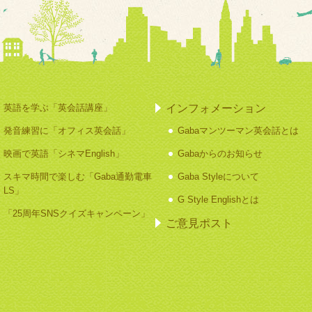
インフォメーション
英語を学ぶ「英会話講座」
発音練習に「オフィス英会話」
Gabaマンツーマン英会話とは
映画で英語「シネマEnglish」
Gabaからのお知らせ
スキマ時間で楽しむ「Gaba通勤電車
Gaba Styleについて
LS」
G Style Englishとは
「25周年SNSクイズキャンペーン」
ご意見ポスト