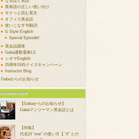
なるほど英語
英単語の正しい使い分け
サクっと読む英文
オフィス英会話
使いこなす句動詞
G Style English
Special Episode!
英会話講座
Gaba通勤電車LS
シネマEnglish
25周年SNSクイズキャンペーン
Instructor Blog
Gabaからのお知らせ
ecommended
【Gabaからのお知らせ】
Gabaマンツーマン英会話とは
【特集】
代名詞 “one” の使い方【 “it” との