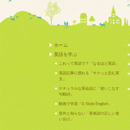
ホーム
英語を学ぶ
これって英語で？「なるほど英語」
英語記事に慣れる「サクっと読む英
文」
ナチュラルな英会話に「使いこなす
句動詞」
動画で学習「G Style English」
意外と知らない「英単語の正しい使
い分け」