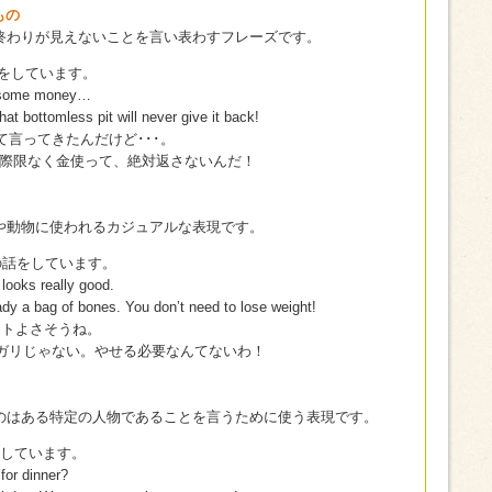
もの
終わりが見えないことを言い表わすフレーズです。
話をしています。
m some money…
at bottomless pit will never give it back!
て言ってきたんだけど･･･。
際限なく金使って、絶対返さないんだ！
や動物に使われるカジュアルな表現です。
トの話をしています。
 looks really good.
ady a bag of bones. You don’t need to lose weight!
ットよさそうね。
ガリじゃない。やせる必要なんてないわ！
のはある特定の人物であることを言うために使う表現です。
と話しています。
for dinner?