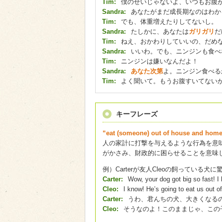
Tim:
僕のせいじゃないよ、いつもお腹
Sandra:
あなたがまだ成長期なのはわか
Tim:
でも、体重増えたりしてないし。
Sandra:
たしかに、あなたは
ガリガリ
だ
Tim:
ねえ、おかわりしていいの、だめ
Sandra:
いいわ。でも、ニンジンも食べ
Tim:
ニンジンは嫌いなんだよ！
Sandra:
あなた次第
よ。ニンジン食べる
Tim:
よく聞いて。もうお腹すいてない
キーフレーズ
“eat (someone) out of house and
人の家計に打撃を与えるような行為を意
がかさみ、財政的に困らせることを意味
例）Carterが友人Cleoの飼っている犬
Carter:
Wow, your dog got big so fast! I 
Cleo:
I know! He’s going to eat us out 
Carter:
うわ、君んちの犬、大きくなる
Cleo:
そうなのよ！このままじゃ、この