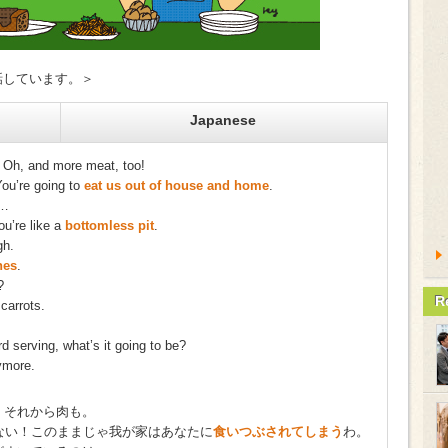
と話しています。＞
Japanese
 Oh, and more meat, too!
ou’re going to
eat us out of house and home
.
y…
ou’re like a
bottomless pit
.
gh.
nes
.
?
R
carrots.
ird serving, what’s it going to be?
ymore.
、それから肉も。
ない！このままじゃ我が家はあなたに
食いつぶされてしまう
わ。