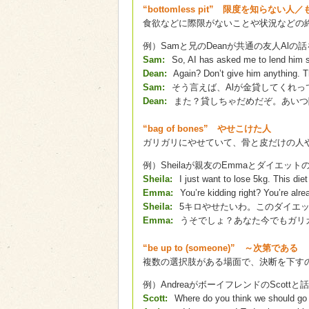
“bottomless pit” 限度を知らない人／
食欲などに際限がないことや状況などの
例）Samと兄のDeanが共通の友人Alの
Sam:
So, AI has asked me to lend hi
Dean:
Again? Don’t give him anything. Th
Sam:
そう言えば、Alが金貸してくれっ
Dean:
また？貸しちゃだめだぞ。あいつ
“bag of bones” やせこけた人
ガリガリにやせていて、骨と皮だけの人
例）Sheilaが親友のEmmaとダイエッ
Sheila:
I just want to lose 5kg. This diet
Emma:
You’re kidding right? You’re alre
Sheila:
5キロやせたいわ。このダイエ
Emma:
うそでしょ？あなた今でもガリ
“be up to (someone)” ～次第である
複数の選択肢がある場面で、決断を下す
例）AndreaがボーイフレンドのScott
Scott:
Where do you think we should go 