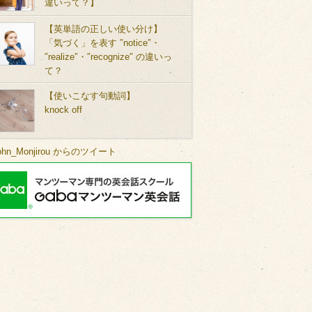
違いって？】
【英単語の正しい使い分け】
「気づく」を表す ″notice″・
″realize″・″recognize″ の違いっ
て？
【使いこなす句動詞】
knock off
ohn_Monjirou からのツイート