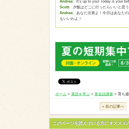
Andrea:
It’s up to you! Today is your b
Scott:
夕飯はどこに行ったらいいと思う
Andrea:
あなた次第よ！今日はあなたの
もいいわよ！
ホーム
>
英語を学ぶ
>
英会話講座
> 育ち
« 前の記事へ
このページを読んでいる方にオススメ