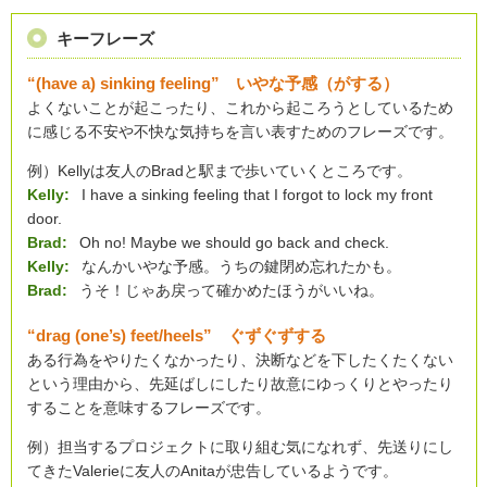
キーフレーズ
“(have a) sinking feeling” いやな予感（がする）
よくないことが起こったり、これから起ころうとしているため
に感じる不安や不快な気持ちを言い表すためのフレーズです。
例）Kellyは友人のBradと駅まで歩いていくところです。
Kelly:
I have a sinking feeling that I forgot to lock my front
door.
Brad:
Oh no! Maybe we should go back and check.
Kelly:
なんかいやな予感。うちの鍵閉め忘れたかも。
Brad:
うそ！じゃあ戻って確かめたほうがいいね。
“drag (one’s) feet/heels” ぐずぐずする
ある行為をやりたくなかったり、決断などを下したくたくない
という理由から、先延ばしにしたり故意にゆっくりとやったり
することを意味するフレーズです。
例）担当するプロジェクトに取り組む気になれず、先送りにし
てきたValerieに友人のAnitaが忠告しているようです。