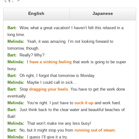
です。＞
English
Japanese
Bart:
Wow, what a great vacation! I haven’t felt this relaxed in a
long time.
Melinda:
Yeah, it was amazing. I’m not looking forward to
tomorrow, though.
Bart:
Really? Why?
Melinda:
I
have a sinking feeling
that work is going to be super
busy.
Bart:
Oh right, I forgot that tomorrow is Monday.
Melinda:
Maybe I could call in sick…
Bart:
Stop
dragging your heels
. You have to get the work done
eventually.
Melinda:
You’re right. I just have to
suck it up
and work hard.
Bart:
Just think back to the clear water and beautiful beaches of
Bali!
Melinda:
That won’t make me any less busy!
Bart:
No, but it might stop you from
running out of steam
.
Melinda:
I guess I’ll give it a try.