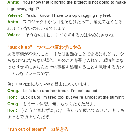
Anita:
You know that ignoring the project is not going to make
it go away, right?
Valerie:
Yeah, I know. I have to stop dragging my feet.
Anita:
プロジェクトから目をそむけたって、消えてなくなる
わけじゃないのわかるでしょ？
Valerie:
そうなのよね。ぐずぐずするのはやめなきゃね。
“suck it up” つべこべ言わずにやる
ある事柄が不快なこと、または困難なことであるけれども、や
らなければならない場合、そのことを受け入れて、感情的にな
ったりせずにきちんとその事柄を処理することを意味するカジ
ュアルなフレーズです。
例）Craigは友人のRonと登山に来ています。
Craig:
Let’s take another break. I’m exhausted.
Ron:
Suck it up! I’m tired too, but we’re almost at the summit.
Craig:
もう一回休憩。俺、もうくたくただよ。
Ron:
うだうだ言わずに歩け！俺だって疲れてるけど、もうち
ょっとで頂上なんだぞ。
“run out of steam” 力尽きる