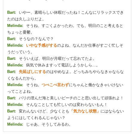
Bart:
いやー、素晴らしい休暇だったね！こんなにリラックスでき
たのは久しぶりだよ。
Melinda:
そうね、すごくよかったわ。でも、明日のこと考えると
ちょっと憂鬱。
Bart:
そうなの？なんで？
Melinda:
いやな予感がする
のよね、なんだか仕事がすごく忙しそ
うだっていう。
Bart:
そういえば、明日が月曜だって忘れてたよ。
Melinda:
病気で休みますって電話しようかしら…。
Bart:
先延ばしにする
のはやめなよ。どっちみちやらなきゃならな
くなるんだから。
Melinda:
そうね。
つべこべ言わず
にちゃんと働かなきゃいけない
ってことよね。
Bart:
バリの澄んだ海と美しいビーチのこと思い出して頑張れよ！
Melinda:
そんなことしても忙しいのは変わらないもん！
Bart:
変わんないけど、少なくとも
「気力なし状態」
にはならない
ようにはしてくれるんじゃない？
Melinda:
じゃあ、そうしてみるわ。