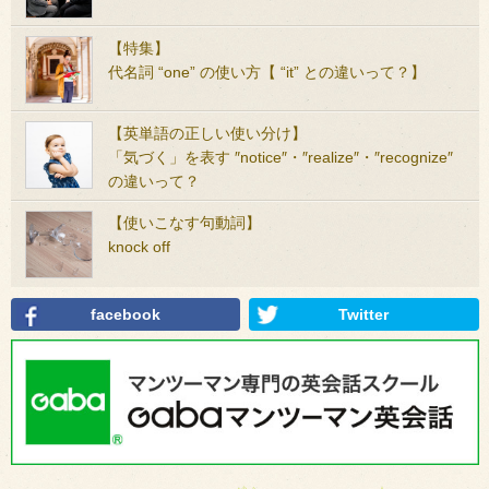
【特集】
代名詞 “one” の使い方【 “it” との違いって？】
【英単語の正しい使い分け】
「気づく」を表す ″notice″・″realize″・″recognize″
の違いって？
【使いこなす句動詞】
knock off
facebook
Twitter