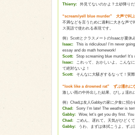
Thierry:
外見てないのかよ？土砂降りだ
“scream/yell blue murder” 大声で叫
不満などを言うために過剰に大きな声で
ス英語で使われる表現です。
例）ScottとクラスメートのIsaacが
Isaac:
This is ridiculous! I’m never goin
essay and do math homework!
Scott:
Stop screaming blue murder! It’s 
Isaac:
これって、おかしいよ。こんなに
て絶対ないよ！
Scott:
そんなに大騒ぎするなって！実際
“look like a drowned rat” ずぶ濡れ
激しい雨の中外出した結果、びしょ濡れ
例）Chadは友人Gabbyの家に夕食に招
Chad:
Sorry I’m late! The weather is terr
Gabby:
Wow, let’s get you dry first. You
Chad:
ごめん、遅れて。天気がひどくて
Gabby:
うわ、まずは体拭こうよ。ずぶ