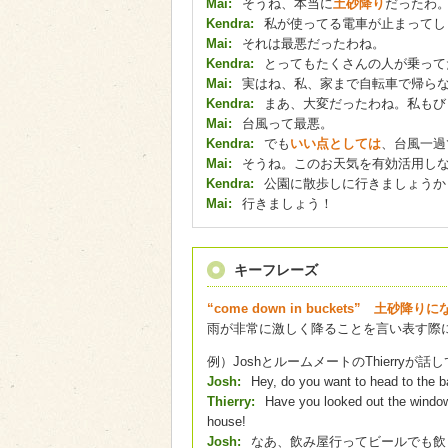
Mai:
そうね、本当に
土砂降り
だったわ
Kendra:
私が使ってる電車が止まってし
Mai:
それは最悪だったわね。
Kendra:
とってもたくさんの人が乗って
Mai:
実はね、私、家まで自転車で帰ら
Kendra:
まあ、大変だったわね。私もび
Mai:
台風って最悪。
Kendra:
でも
いい点としては
、台風一過
Mai:
そうね。このお天気を有効活用し
Kendra:
公園に散歩しに行きましょうか
Mai:
行きましょう！
キーフレーズ
“come down in buckets” 土砂降りに
雨が非常に激しく降ることを言い表す際
例）JoshとルームメートのThierryが話
Josh:
Hey, do you want to head to the b
Thierry:
Have you looked out the window?
house!
Josh:
なあ、飲み屋行ってビールでも飲