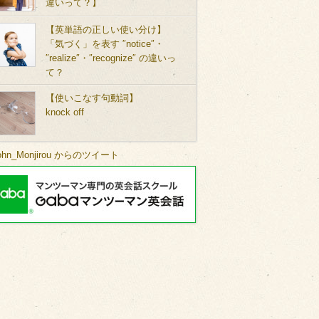
違いって？】
【英単語の正しい使い分け】
「気づく」を表す ″notice″・
″realize″・″recognize″ の違いっ
て？
【使いこなす句動詞】
knock off
ohn_Monjirou からのツイート