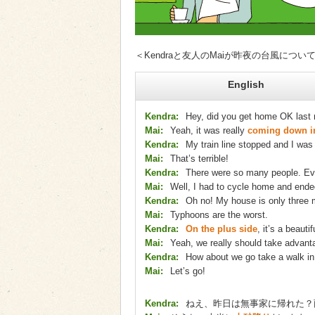
＜Kendraと友人のMaiが昨夜の台風につ
English
Kendra:
Hey, did you get home OK last ni
Mai:
Yeah, it was really
coming down i
Kendra:
My train line stopped and I was 
Mai:
That’s terrible!
Kendra:
There were so many people. E
Mai:
Well, I had to cycle home and end
Kendra:
Oh no! My house is only three mi
Mai:
Typhoons are the worst.
Kendra:
On the plus side
, it’s a beauti
Mai:
Yeah, we really should take advanta
Kendra:
How about we go take a walk in
Mai:
Let’s go!
Kendra:
ねえ、昨日は無事家に帰れた？