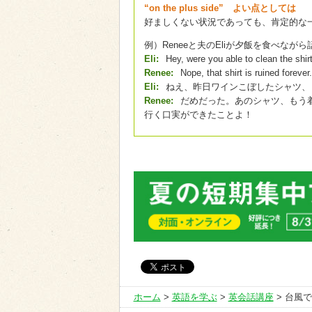
“on the plus side” よい点としては
好ましくない状況であっても、肯定的な
例）Reneeと夫のEliが夕飯を食べなが
Eli:
Hey, were you able to clean the shirt
Renee:
Nope, that shirt is ruined foreve
Eli:
ねえ、昨日ワインこぼしたシャツ、
Renee:
だめだった。あのシャツ、もう
行く口実ができたことよ！
ホーム
>
英語を学ぶ
>
英会話講座
> 台風