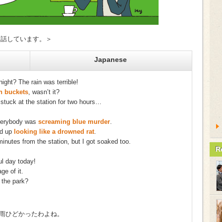
いて話しています。＞
Japanese
ght? The rain was terrible!
n buckets
, wasn’t it?
stuck at the station for two hours…
verybody was
screaming blue murder
.
ed up
looking like a drowned rat
.
nutes from the station, but I got soaked too.
R
ful day today!
ge of it.
 the park?
雨ひどかったわよね。