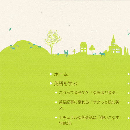
ホーム
英語を学ぶ
これって英語で？「なるほど英語」
英語記事に慣れる「サクっと読む英
文」
ナチュラルな英会話に「使いこなす
句動詞」