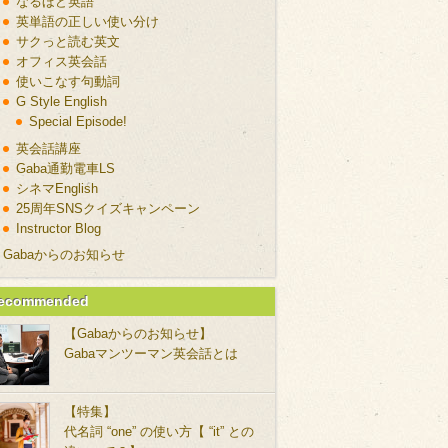
なるほど英語
英単語の正しい使い分け
サクっと読む英文
オフィス英会話
使いこなす句動詞
G Style English
Special Episode!
英会話講座
Gaba通勤電車LS
シネマEnglish
25周年SNSクイズキャンペーン
Instructor Blog
Gabaからのお知らせ
ecommended
【Gabaからのお知らせ】
Gabaマンツーマン英会話とは
【特集】
代名詞 “one” の使い方【 “it” との