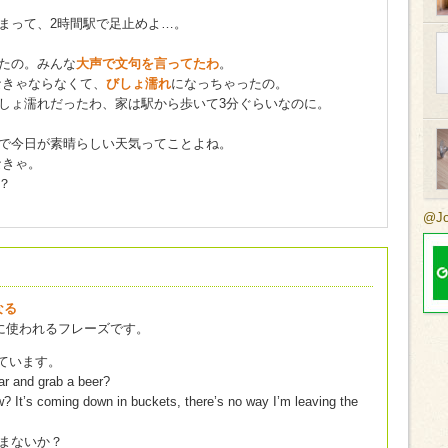
。
まって、2時間駅で足止めよ…。
たの。みんな
大声で文句を言ってたわ
。
なきゃならなくて、
びしょ濡れ
になっちゃったの。
しょ濡れだったわ、家は駅から歩いて3分ぐらいなのに。
で今日が素晴らしい天気ってことよね。
なきゃ。
？
@J
なる
に使われるフレーズです。
しています。
ar and grab a beer?
 It’s coming down in buckets, there’s no way I’m leaving the
まないか？