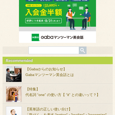
Recommended
【Gabaからのお知らせ】
Gabaマンツーマン英会話とは
【特集】
代名詞 “one” の使い方【 “it” との違いって？】
【英単語の正しい使い分け】
「気づく」を表す ″notice″・″realize″・″recognize″