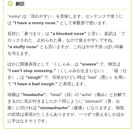
解説
“runny” は「流れやすい」を意味します。センテンスで使うに
は
“I have a runny nose.”
として単数形で使います。
反対に「鼻づまり」は
“a blocked nose”
と言い、直訳は「ブ
ロックされた、止められた鼻」なので覚えやすいですね。
“a stuffy nose”
とも言いますが、これはやや子供っぽい印象
を与えます。
ほかに関連表現として「くしゃみ」は
“sneeze”
で、例文は
“I can’t stop sneezing.”
（くしゃみが止まらない）、「咳（せ
き）」は
“cough”
で、症状がひどい時は “bad”（悪い）を用い
て
“I have a bad cough.”
と表現します。
頭痛は
“headache”
。“head”（頭）の “ache”（痛み）と分解で
きるのに気が付きましたか？同じように “stomach”（胃、お
腹）に付ければ
“stomachache”
（腹痛）になりますよ。病気
の症状は表現がたくさんありますが、一つずつ覚えるしかほか
に手はなさそうです。