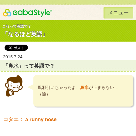
メニュー
Gaba Style 無料で英語学習
これって英語で？
「なるほど英語」
2015.7.24
「鼻水」って英語で？
風邪引いちゃったよ…
鼻水
が止まらない…
（涙）
コタエ： a runny nose