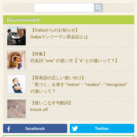
Recommended
【Gabaからのお知らせ】
Gabaマンツーマン英会話とは
【特集】
代名詞 “one” の使い方【 “it” との違いって？】
【英単語の正しい使い分け】
「気づく」を表す ″notice″・″realize″・″recognize″
の違いって？
【使いこなす句動詞】
knock off
facebook
Twitter