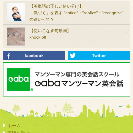
【英単語の正しい使い分け】
「気づく」を表す ″notice″・″realize″・″recognize″
の違いって？
【使いこなす句動詞】
knock off
facebook
Twitter
ホーム