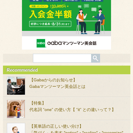
Recommended
【Gabaからのお知らせ】
Gabaマンツーマン英会話とは
【特集】
代名詞 “one” の使い方【 “it” との違いって？】
【英単語の正しい使い分け】
「気づく」を表す ″notice″・″realize″・″recognize″