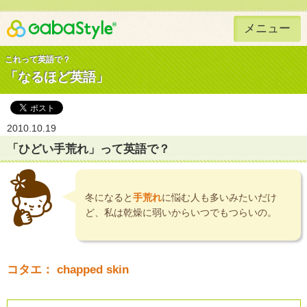
メニュー
Gaba Style 無料で英語学習
これって英語で？
「なるほど英語」
2010.10.19
「ひどい手荒れ」って英語で？
冬になると
手荒れ
に悩む人も多いみたいだけ
ど、私は乾燥に弱いからいつでもつらいの。
コタエ： chapped skin