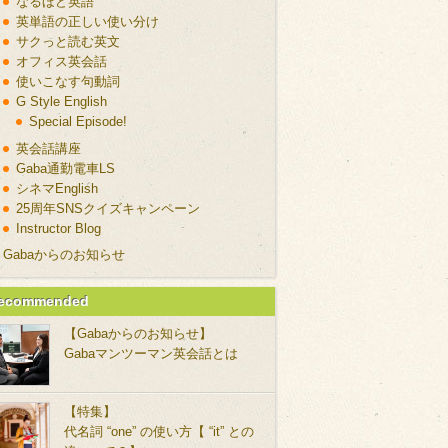
なるほど英語
英単語の正しい使い分け
サクっと読む英文
オフィス英会話
使いこなす句動詞
G Style English
Special Episode!
英会話講座
Gaba通勤電車LS
シネマEnglish
25周年SNSクイズキャンペーン
Instructor Blog
Gabaからのお知らせ
ecommended
【Gabaからのお知らせ】
Gabaマンツーマン英会話とは
【特集】
代名詞 “one” の使い方【 “it” との