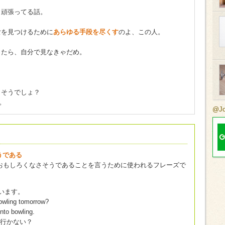
と頑張ってる話。
女を見つけるために
あらゆる手段を尽くす
のよ、この人。
ったら、自分で見なきゃだめ。
。そうでしょ？
。
@J
屈そうである
おもしろくなさそうであることを言うために使われるフレーズで
ています。
owling tomorrow?
into bowling.
に行かない？