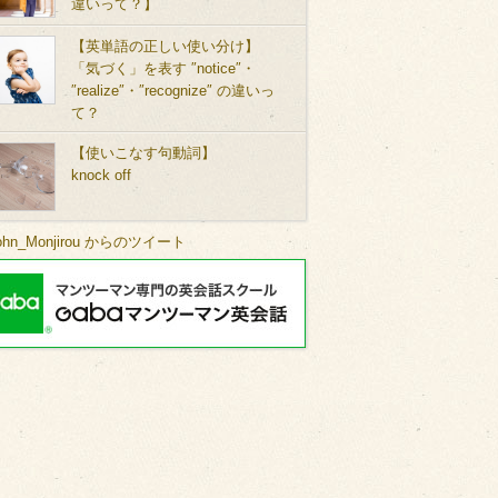
違いって？】
【英単語の正しい使い分け】
「気づく」を表す ″notice″・
″realize″・″recognize″ の違いっ
て？
【使いこなす句動詞】
knock off
ohn_Monjirou からのツイート