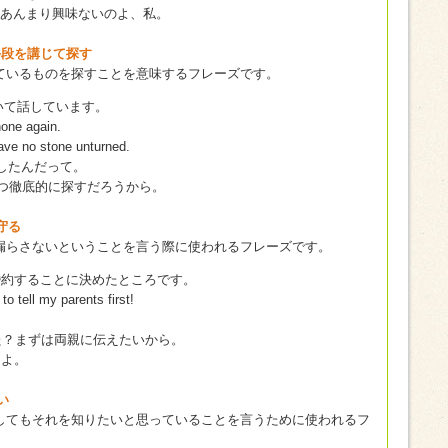
あんまり興味ないのよ、私。
らゆる手段を講じて探す
ているものを探すことを意味するフレーズです。
について話しています。
one again.
leave no stone unturned.
くしたんだって。
つ徹底的に探すだろうから。
を守る
漏らさないということを言う際に使われるフレーズです。
は婚約することに決めたところです。
o tell my parents first!
.
た？まずは両親に伝えたいから。
るよ。
い
してもそれを知りたいと思っていることを言うために使われるフ