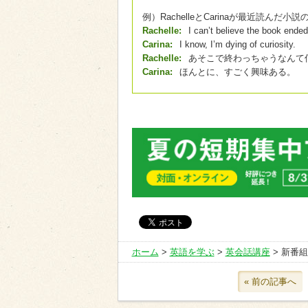
例）RachelleとCarinaが最近読んだ
Rachelle:
I can’t believe the book ended
Carina:
I know, I’m dying of curiosity.
Rachelle:
あそこで終わっちゃうなんて
Carina:
ほんとに、すごく興味ある。
ホーム
>
英語を学ぶ
>
英会話講座
> 新番
« 前の記事へ