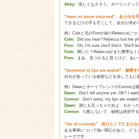
Abby:
楽しくなさそう。ボーリングって
“leave no stone unturned” あ
できるだけの手を尽くして、自分が求め
例）Coleと兄のFinnが妹のRebecca
Cole:
Did you hear? Rebecca lost her ph
Finn:
Oh, I’m sure she’ll find it. She’ll 
Cole:
聞いた？Rebeccaがまた携帯な
Finn:
まあ、見つかると思うけど。あい
“(someone’s) lips are sealed” 秘密
自分が知っている秘密などを決して人に
例）DawnとボーイフレンドのConnor
Dawn:
Don’t tell anyone yet, OK? I want t
Connor:
Don’t worry, my lips are sealed
Dawn:
誰にも言っちゃだめよ、わかっ
Connor:
心配しないで、秘密は絶対守
“die of curiosity” 知りたくてたまらな
ある事柄について強い関心があり、どう
レーズです。