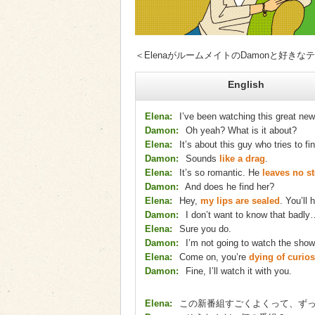
＜ElenaがルームメイトのDamonと好き
English
Elena:
I’ve been watching this great ne
Damon:
Oh yeah? What is it about?
Elena:
It’s about this guy who tries to fin
Damon:
Sounds
like a drag
.
Elena:
It’s so romantic. He
leaves no s
Damon:
And does he find her?
Elena:
Hey,
my lips are sealed
. You’ll 
Damon:
I don’t want to know that badly
Elena:
Sure you do.
Damon:
I’m not going to watch the show,
Elena:
Come on, you’re
dying of curios
Damon:
Fine, I’ll watch it with you.
Elena:
この新番組すごくよくって、ず