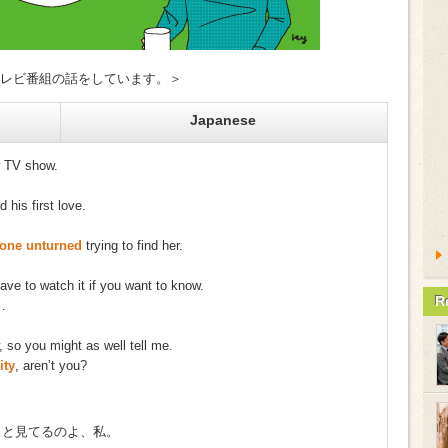
なテレビ番組の話をしています。＞
Japanese
w TV show.
d his first love.
tone unturned
trying to find her.
have to watch it if you want to know.
R
…
 so you might as well tell me.
ity
, aren’t you?
っと見てるのよ、私。