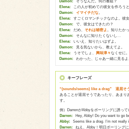
Damon:
そうなんだ。何の番組？
Elena:
この人が初めての彼女を作ろう
Damon:
イマイチだな
。
Elena:
すごくロマンチックなのよ。彼
Damon:
で、彼女はできたの？
Elena:
だめ、
それは秘密よ
。知りたか
Damon:
そんなに知りたくないし…
Elena:
いいえ、知りたいはずよ。
Damon:
見る気ないから、教えてよ。
Elena:
うそでしょ、
興味津々
なくせに
Damon:
わかった、じゃあ一緒に見るよ
キーフレーズ
“(sounds/seems) like a drag” 退
あることが退屈そうであったり、あまり
す。
例）DarrenがAbbyをボーリングに誘っ
Darren:
Hey, Abby! Do you want to go b
Abby:
Seems like a drag. I’m not really 
Darren:
ねえ、Abby！明日ボーリング