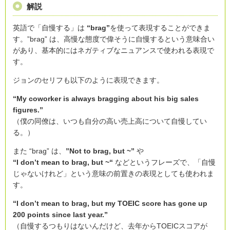
解説
英語で「自慢する」は
“brag”
を使って表現することができま
す。”brag” は、高慢な態度で偉そうに自慢するという意味合い
があり、基本的にはネガティブなニュアンスで使われる表現で
す。
ジョンのセリフも以下のように表現できます。
“My coworker is always bragging about his big sales
figures.”
（僕の同僚は、いつも自分の高い売上高について自慢してい
る。）
また “brag” は、
”Not to brag, but ~”
や
“I don’t mean to brag, but ~“
などというフレーズで、「自慢
じゃないけれど」という意味の前置きの表現としても使われま
す。
“I don’t mean to brag, but my TOEIC score has gone up
200 points since last year.”
（自慢するつもりはないんだけど、去年からTOEICスコアが