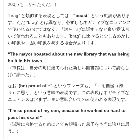
200点も上がったんだ。）
“brag” と類似する表現としては、
”boast”
という動詞がありま
す。ただ ”brag” とは異なり、必ずしもネガティブなニュアンス
で使われるわけではなく、「誇らしげに話す」など良い意味合
いで使われることもあります。”brag” に比べると少し古めかし
い印象や、固い印象を与える場合があります。
“The mayor boasted about the new library that was being
built in his town.”
（市長は、自分の町に建てられた新しい図書館について誇らし
げに語った。）
なお
”(be) proud of ~”
というフレーズも、「～を自慢（誇
り）に思う」という意味の表現です。この表現はネガティブな
ニュアンスは含まず、良い意味合いでのみ使われる表現です。
“I’m so proud of my son, because he worked so hard to
pass his exam!”
（試験に合格するためにとても頑張った息子を本当に誇りに思
う。）