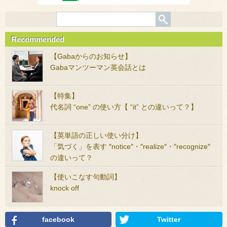
Recommended
【Gabaからのお知らせ】
Gabaマンツーマン英会話とは
【特集】
代名詞 “one” の使い方【 “it” との違いって？】
【英単語の正しい使い分け】
「気づく」を表す ″notice″・″realize″・″recognize″
の違いって？
【使いこなす句動詞】
knock off
facebook
Twitter