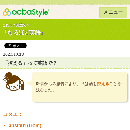
メニュー
Gaba Style 無料で英語学習
これって英語で？
「なるほど英語」
2020.10.13
「控える」って英語で？
医者からの忠告により、私は酒を
控える
ことを
決心した。
コタエ：
abstain (from)