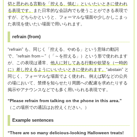
切と思われる言動を「控える、慎む」といいたいときに使われ
る表現です。
また日常的な会話内でも使うことができる表現で
すが、どちらかというと、フォーマルな場面や少しかしこまっ
た表現を使いたい場面で用いられます。
refrain (from)
“refrain” も、同じく「控える、やめる」という意味の動詞
で、”refrain from～”（「～を控える」）という形で使われます
が、この表現は通常、
他人に対してある行動や欲望を（一時的
に）差し控えるようにいいたいときに使われます。
“abstain” と
同じく、フォーマルな場面でよく使われ、例えば駅などの公共
の場において、禁煙を知らせたり周囲への配慮を求めたりする
掲示やアナウンスなどでも多く用いられる表現です。
“Please refrain from talking on the phone in this area.”
（この場所での通話はお控えください。）
Example sentences
“There are so many delicious-looking Halloween treats!