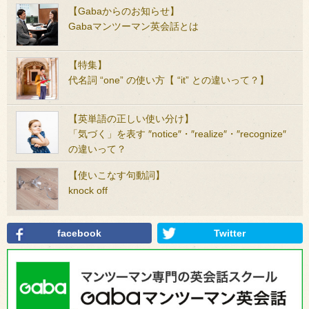
【Gabaからのお知らせ】
Gabaマンツーマン英会話とは
【特集】
代名詞 “one” の使い方【 “it” との違いって？】
【英単語の正しい使い分け】
「気づく」を表す ″notice″・″realize″・″recognize″
の違いって？
【使いこなす句動詞】
knock off
facebook
Twitter