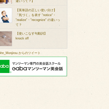
違いって？】
【英単語の正しい使い分け】
「気づく」を表す ″notice″・
″realize″・″recognize″ の違いっ
て？
【使いこなす句動詞】
knock off
ohn_Monjirou からのツイート