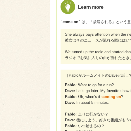
Learn more
“come on”
は、「放送される」という意
She always pays attention when the 
彼女はそのニュースが流れる際にはい
We turned up the radio and started da
ラジオでお気に入りの曲が流れたとき
［PabloがルームメイトのDaveと話
Pablo:
Want to go for a run?
Dave:
Let’s go later. My favorite show 
Pablo:
Oh, when’s it
coming on
?
Dave:
In about 5 minutes.
Pablo:
走りに行かない？
Dave:
後にしよう。好きな番組がもう
Pablo:
いつ始まるの？