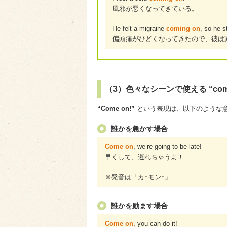
風邪が悪くなってきている。
He felt a migraine
coming on
, so he 
偏頭痛がひどくなってきたので、彼は
（3）色々なシーンで使える “come
“Come on!”
という表現は、以下のような
誰かを急かす場合
Come on
, we’re going to be late!
早くして、遅れちゃうよ！
※発音は「カ↑モン↑」
誰かを励ます場合
Come on
, you can do it!