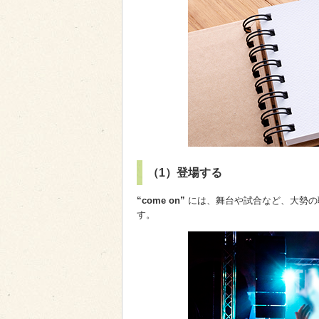
（1）登場する
“come on”
には、舞台や試合など、大勢の
す。