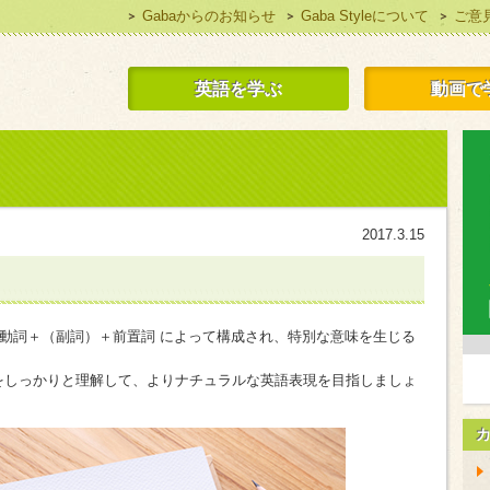
Gabaからのお知らせ
Gaba Styleについて
ご意
 Style 無料で英語学習
英語を学ぶ
動画で
」
2017.3.15
 動詞＋（副詞）＋前置詞 によって構成され、特別な意味を生じる
をしっかりと理解して、よりナチュラルな英語表現を目指しましょ