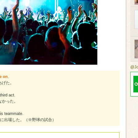
@J
e on
.
あげた。
third act.
なかった。
 his teammate.
回に出場した。（※野球の試合）