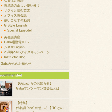
なるほど英語
英単語の正しい使い分け
サクっと読む英文
オフィス英会話
使いこなす句動詞
G Style English
Special Episode!
英会話講座
Gaba通勤電車LS
シネマEnglish
25周年SNSクイズキャンペーン
Instructor Blog
Gabaからのお知らせ
ecommended
【Gabaからのお知らせ】
Gabaマンツーマン英会話とは
【特集】
代名詞 “one” の使い方【 “it” との