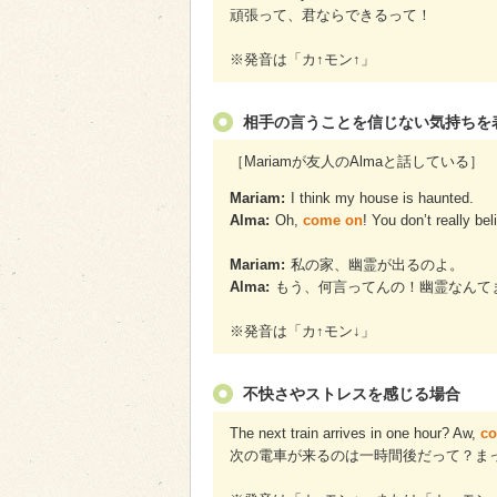
頑張って、君ならできるって！
※発音は「カ↑モン↑」
相手の言うことを信じない気持ちを
［Mariamが友人のAlmaと話している］
Mariam:
I think my house is haunted.
Alma:
Oh,
come on
! You don’t really be
Mariam:
私の家、幽霊が出るのよ。
Alma:
もう、何言ってんの！幽霊なんて
※発音は「カ↑モン↓」
不快さやストレスを感じる場合
The next train arrives in one hour? Aw,
co
次の電車が来るのは一時間後だって？ま