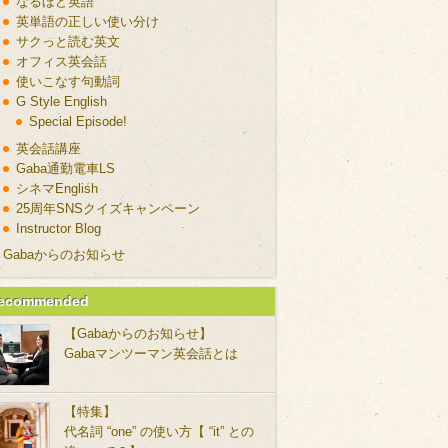
なるほど英語
英単語の正しい使い分け
サクっと読む英文
オフィス英会話
使いこなす句動詞
G Style English
Special Episode!
英会話講座
Gaba通勤電車LS
シネマEnglish
25周年SNSクイズキャンペーン
Instructor Blog
Gabaからのお知らせ
ecommended
【Gabaからのお知らせ】
Gabaマンツーマン英会話とは
【特集】
代名詞 “one” の使い方【 “it” との