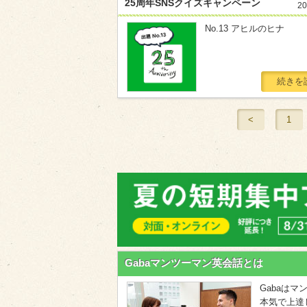
25周年SNSクイズキャンペーン
20
No.13 アヒルのヒナ
続きを
<
1
Gabaマンツーマン英会話とは
Gabaは
本気で上達