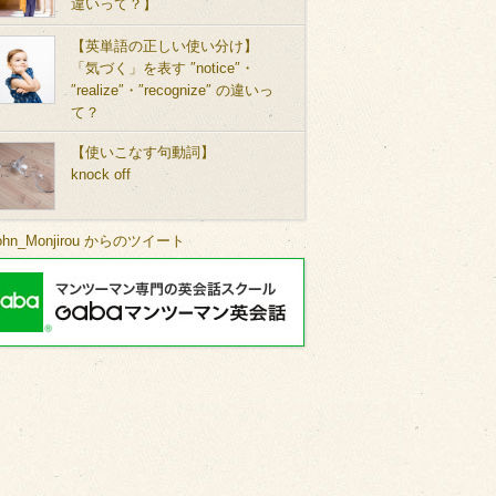
違いって？】
【英単語の正しい使い分け】
「気づく」を表す ″notice″・
″realize″・″recognize″ の違いっ
て？
【使いこなす句動詞】
knock off
ohn_Monjirou からのツイート