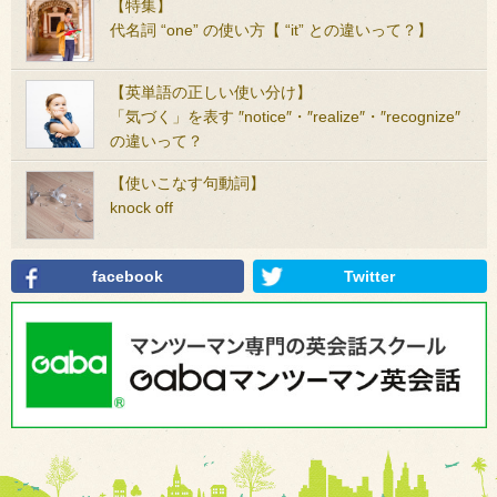
【特集】
代名詞 “one” の使い方【 “it” との違いって？】
【英単語の正しい使い分け】
「気づく」を表す ″notice″・″realize″・″recognize″
の違いって？
【使いこなす句動詞】
knock off
facebook
Twitter