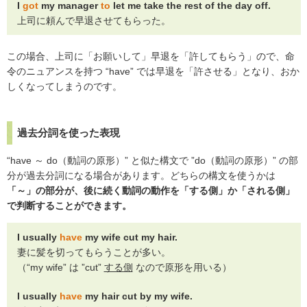
I
got
my manager
to
let me take the rest of the day off.
上司に頼んで早退させてもらった。
この場合、上司に「お願いして」早退を「許してもらう」ので、命
令のニュアンスを持つ “have” では早退を「許させる」となり、おか
しくなってしまうのです。
過去分詞を使った表現
“have ～ do（動詞の原形）” と似た構文で ”do（動詞の原形）” の部
分が過去分詞になる場合があります。どちらの構文を使うかは
「～」の部分が、後に続く動詞の動作を「する側」か「される側」
で判断することができます。
I usually
have
my wife cut my hair.
妻に髪を切ってもらうことが多い。
（“my wife” は ”cut”
する側
なので原形を用いる）
I usually
have
my hair cut by my wife.