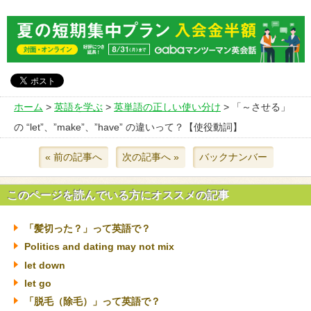
ホーム
>
英語を学ぶ
>
英単語の正しい使い分け
> 「～させる」
の “let”、”make”、”have” の違いって？【使役動詞】
« 前の記事へ
次の記事へ »
バックナンバー
このページを読んでいる方にオススメの記事
「髪切った？」って英語で？
Politics and dating may not mix
let down
let go
「脱毛（除毛）」って英語で？