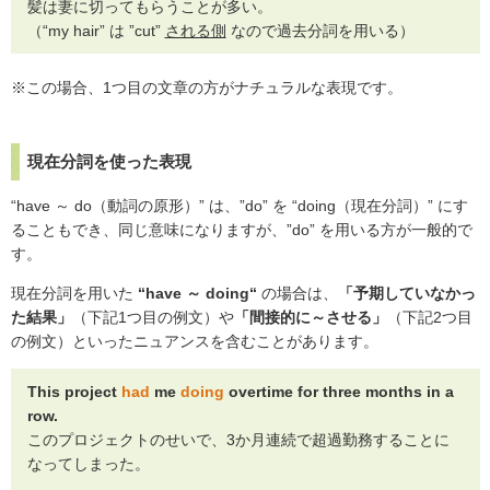
髪は妻に切ってもらうことが多い。
（“my hair” は ”cut”
される側
なので過去分詞を用いる）
※この場合、1つ目の文章の方がナチュラルな表現です。
現在分詞を使った表現
“have ～ do（動詞の原形）” は、”do” を “doing（現在分詞）” にす
ることもでき、同じ意味になりますが、”do” を用いる方が一般的で
す。
現在分詞を用いた
“have ～ doing“
の場合は、
「予期していなかっ
た結果」
（下記1つ目の例文）や
「間接的に～させる」
（下記2つ目
の例文）といったニュアンスを含むことがあります。
This project
had
me
doing
overtime for three months in a
row.
このプロジェクトのせいで、3か月連続で超過勤務することに
なってしまった。