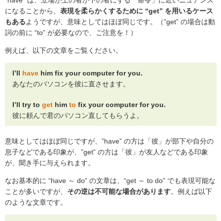
“have” は、立場が上の者が下の者にする「命令」に近いニュアンス
になることから、
表現を柔らかくするために “get” を用いるケース
もある
ようですが、意味としてはほぼ同じです。（”get” の場合は動
詞の前に “to” が必要なので、ご注意を！）
例えば、以下の文章をご覧ください。
I’ll
have
him fix your computer for you.
あなたのパソコンを彼に直させます。
I’ll try to
get
him
to
fix your computer for you.
彼に頼んで君のパソコン直してもらうよ。
意味としてはほぼ同じですが、”have” の方は「彼」が部下や自分の
息子などである印象が、”get” の方は「彼」が友人などである印象
が、聞き手に与えられます。
なお基本的に “have ～ do” の文章は、“get ～ to do” でも表現可能な
ことが多いですが、
その逆は不可能な場合があります
。例えば以下
のような文章です。