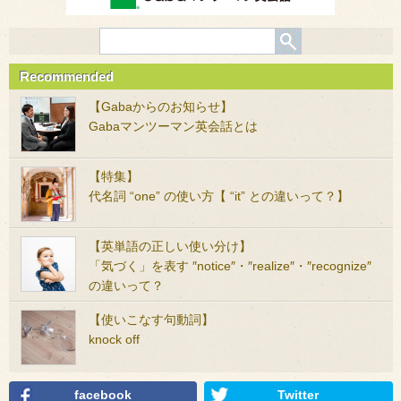
Recommended
【Gabaからのお知らせ】
Gabaマンツーマン英会話とは
【特集】
代名詞 “one” の使い方【 “it” との違いって？】
【英単語の正しい使い分け】
「気づく」を表す ″notice″・″realize″・″recognize″
の違いって？
【使いこなす句動詞】
knock off
facebook
Twitter