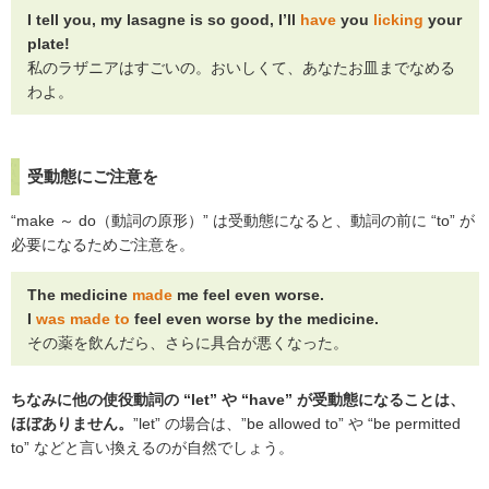
I tell you, my lasagne is so good, I’ll
have
you
licking
your
plate!
私のラザニアはすごいの。おいしくて、あなたお皿までなめる
わよ。
受動態にご注意を
“make ～ do（動詞の原形）” は受動態になると、動詞の前に “to” が
必要になるためご注意を。
The medicine
made
me feel even worse.
I
was made to
feel even worse by the medicine.
その薬を飲んだら、さらに具合が悪くなった。
ちなみに他の使役動詞の “let” や “have” が受動態になることは、
ほぼありません。
”let” の場合は、”be allowed to” や “be permitted
to” などと言い換えるのが自然でしょう。