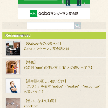
Recommended
【Gabaからのお知らせ】
Gabaマンツーマン英会話とは
【特集】
代名詞 “one” の使い方【 “it” との違いって？】
【英単語の正しい使い分け】
「気づく」を表す ″notice″・″realize″・″recognize″
の違いって？
【使いこなす句動詞】
knock off