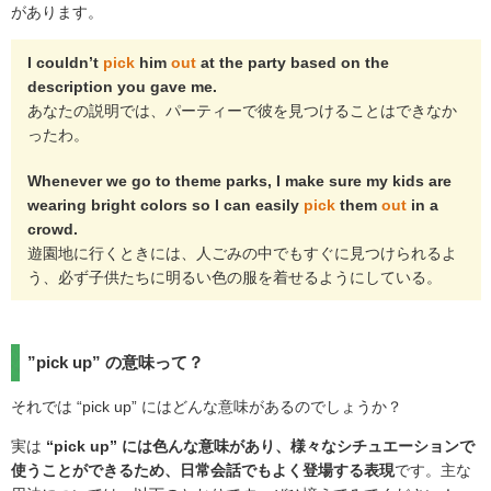
があります。
I couldn’t
pick
him
out
at the party based on the
description you gave me.
あなたの説明では、パーティーで彼を見つけることはできなか
ったわ。
Whenever we go to theme parks, I make sure my kids are
wearing bright colors so I can easily
pick
them
out
in a
crowd.
遊園地に行くときには、人ごみの中でもすぐに見つけられるよ
う、必ず子供たちに明るい色の服を着せるようにしている。
”pick up” の意味って？
それでは “pick up” にはどんな意味があるのでしょうか？
実は
“pick up” には色んな意味があり、様々なシチュエーションで
使うことができるため、日常会話でもよく登場する表現
です。主な