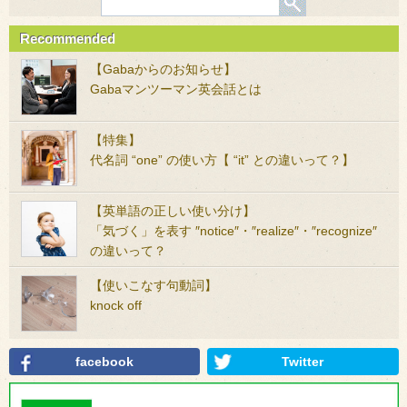
Recommended
【Gabaからのお知らせ】
Gabaマンツーマン英会話とは
【特集】
代名詞 “one” の使い方【 “it” との違いって？】
【英単語の正しい使い分け】
「気づく」を表す ″notice″・″realize″・″recognize″
の違いって？
【使いこなす句動詞】
knock off
facebook
Twitter