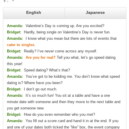
す。＞
English
Japanese
Amanda:
Valentine’s Day is coming up. Are you excited?
Bridget:
Hardly, being single on Valentine’s Day is never fun.
Amanda:
I know what you mean but there are lots of events that
cater to singles
.
Bridget:
Really? I’ve never come across any myself.
Amanda:
Are you for real?
Tell you what, let’s go speed dating
this year!
Bridget:
Speed dating? What’s that?
Amanda:
You’ve got to be kidding me. You don’t know what speed
dating is? Where have you been?
Bridget:
I don’t go out much.
Amanda:
It’s so much fun! You sit at a table and have a one
minute date with someone and then they move to the next table and
you get someone new.
Bridget:
How do you even remember who you met?
Amanda:
You fill out a score card and hand it in at the end. If you
and one of your dates both ticked the “like” box, the event company