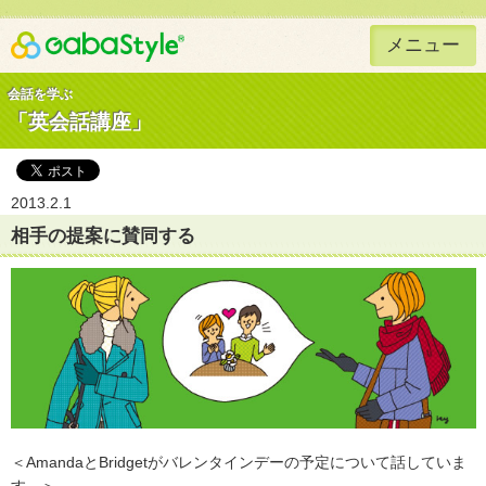
メニュー
Gaba Style 無料で英語学習
会話を学ぶ
「英会話講座」
2013.2.1
相手の提案に賛同する
＜AmandaとBridgetがバレンタインデーの予定について話していま