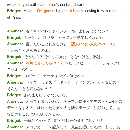
will send you both each other’s contact details.
Bridget:
Alright,
I’m game
. I guess
it beats
staying in with a bottle
of Pinot.
Amanda:
もうすぐバレンタインデーね。楽しみじゃない？
Bridget:
ちっとも。独り身にとっては全然楽しくないわ。
Amanda:
言いたいことわかるけど、
恋人いない人向けの
イベント
とかもたくさんあるのよ。
Bridget:
そうなの？ そのなの見たことないけど、私は。
Amanda:
本気で言ってるの？
そうだ、スピード・デーティング行
こうよ、今年は。
Bridget:
スピード・デーティング？何それ？
Amanda:
うそでしょ？スピード・デーティングがわからないの？
そんなことも知らないの？
Bridget:
あんまり出歩かないから。
Amanda:
とっても楽しいわよ。テーブルに座って男の人と1分間の
デートをするの。終わったら男の人は隣のテーブルに移動して、あ
なたのとこには別の人が来るの。
Bridget:
一体どうやって、誰と話したか覚えておくの？
Amanda:
スコアカードを記入して、最後に提出するの。もし、あ