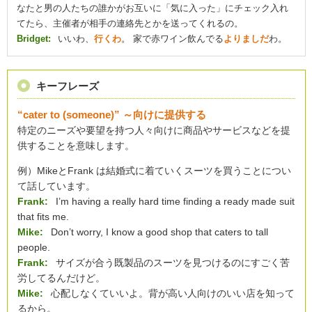
なたと男の人たちの誰かがお互いに「気に入った」にチェック入れ
てたら、主催者が相手の連絡先とかを送ってくれるの。
Bridget:
いいわ、
行くわ
。 家で赤ワイン飲んでる
よりましだ
わ。
キーフレーズ
“cater to (someone)” ～向けに提供する
特定のニーズや要望を持つ人々向けに商品やサービスなどを提
供することを意味します。
例）MikeとFrank は結婚式に着ていくスーツを買うことについ
て話しています。
Frank:
I’m having a really hard time finding a ready made suit
that fits me.
Mike:
Don’t worry, I know a good shop that caters to tall
people.
Frank:
サイズが合う既製品のスーツを見つけるのにすごく苦
労してるんだけど。
Mike:
心配しなくていいよ。背が高い人向けのいい店を知って
るから。