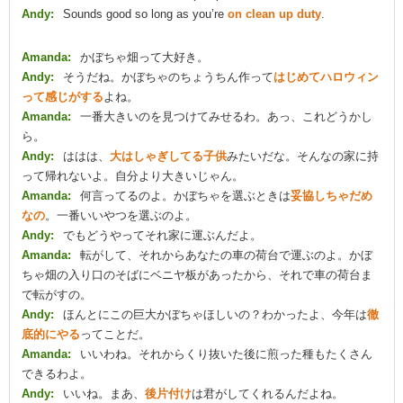
Andy:
Sounds good so long as you’re
on clean up duty
.
Amanda:
かぼちゃ畑って大好き。
Andy:
そうだね。かぼちゃのちょうちん作って
はじめてハロウィン
って感じがする
よね。
Amanda:
一番大きいのを見つけてみせるわ。あっ、これどうかし
ら。
Andy:
ははは、
大はしゃぎしてる子供
みたいだな。そんなの家に持
って帰れないよ。自分より大きいじゃん。
Amanda:
何言ってるのよ。かぼちゃを選ぶときは
妥協しちゃだめ
なの
。一番いいやつを選ぶのよ。
Andy:
でもどうやってそれ家に運ぶんだよ。
Amanda:
転がして、それからあなたの車の荷台で運ぶのよ。かぼ
ちゃ畑の入り口のそばにベニヤ板があったから、それで車の荷台ま
で転がすの。
Andy:
ほんとにこの巨大かぼちゃほしいの？わかったよ、今年は
徹
底的にやる
ってことだ。
Amanda:
いいわね。それからくり抜いた後に煎った種もたくさん
できるわよ。
Andy:
いいね。まあ、
後片付け
は君がしてくれるんだよね。