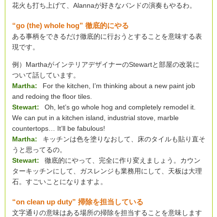
花火も打ち上げて、Alannaが好きなバンドの演奏もやるわ。
“go (the) whole hog” 徹底的にやる
ある事柄をできるだけ徹底的に行おうとすることを意味する表
現です。
例）MarthaがインテリアデザイナーのStewartと部屋の改装に
ついて話しています。
Martha:
For the kitchen, I’m thinking about a new paint job
and redoing the floor tiles.
Stewart:
Oh, let’s go whole hog and completely remodel it.
We can put in a kitchen island, industrial stove, marble
countertops… It’ll be fabulous!
Martha:
キッチンは色を塗りなおして、床のタイルも貼り直そ
うと思ってるの。
Stewart:
徹底的にやって、完全に作り変えましょう。カウン
ターキッチンにして、ガスレンジも業務用にして、天板は大理
石。すごいことになりますよ。
“on clean up duty” 掃除を担当している
文字通りの意味はある場所の掃除を担当することを意味します