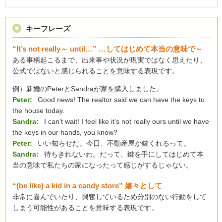
キーフレーズ
“It’s not really～ until…” …してはじめて本当の意味で～
ある事柄起こるまで、出来事や状況が現実ではなく思えたり、
公式ではないと感じられることを意味する表現です。
例）新婚のPeterとSandraが家を購入しました。
Peter:
Good news! The realtor said we can have the keys to
the house today.
Sandra:
I can’t wait! I feel like it’s not really ours until we have
the keys in our hands, you know?
Peter:
いい知らせだ。今日、不動産屋が鍵くれるって。
Sandra:
待ちきれないわ。だって、鍵を手にしてはじめて本
当の意味で私たちの家になったって感じがするじゃない。
“(be like) a kid in a candy store” 嬉々として
非常に喜んでいたり、興奮しているため分別のない行動をして
しまう可能性があることを意味する表現です。