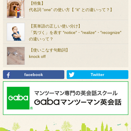
【特集】
代名詞 “one” の使い方【 “it” との違いって？】
【英単語の正しい使い分け】
「気づく」を表す ″notice″・″realize″・″recognize″
の違いって？
【使いこなす句動詞】
knock off
facebook
Twitter