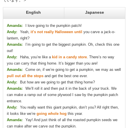
でいます。＞
English
Japanese
Amanda:
I love going to the pumpkin patch!
Andy:
Yeah,
it’s not really Halloween until
you carve a jack-o-
lantern, right?
Amanda:
I’m going to get the biggest pumpkin. Oh, check this one
out!
Andy:
Haha, you’re like a
kid in a candy store
. There’s no way
you can carry that thing home. It’s bigger than you are!
Amanda:
Come on, if we’re going to get a pumpkin, we may as well
pull out all the stops
and get the best one ever.
Andy:
But how are we going to get that thing home?
Amanda:
We’ll roll it and then put it in the back of your truck. We
can make a ramp out of some plywood I saw by the pumpkin patch
entrance.
Andy:
You really want this giant pumpkin, don’t you? All right then,
it looks like we’re
going whole hog
this year.
Amanda:
Yay! And just think of all the roasted pumpkin seeds we
can make after we carve out the pumpkin.