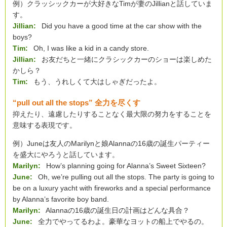
例）クラッシックカーが大好きなTimが妻のJillianと話していま
す。
Jillian:
Did you have a good time at the car show with the
boys?
Tim:
Oh, I was like a kid in a candy store.
Jillian:
お友だちと一緒にクラシックカーのショーは楽しめた
かしら？
Tim:
もう、うれしくて大はしゃぎだったよ。
“pull out all the stops” 全力を尽くす
抑えたり、遠慮したりすることなく最大限の努力をすることを
意味する表現です。
例）Juneは友人のMarilynと娘Alannaの16歳の誕生パーティー
を盛大にやろうと話しています。
Marilyn:
How’s planning going for Alanna’s Sweet Sixteen?
June:
Oh, we’re pulling out all the stops. The party is going to
be on a luxury yacht with fireworks and a special performance
by Alanna’s favorite boy band.
Marilyn:
Alannaの16歳の誕生日の計画はどんな具合？
June:
全力でやってるわよ。豪華なヨットの船上でやるの。