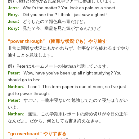
例）JessとRoryが古民家見学ツアーに参加しています。
Jess:
What’s the matter? You look as pale as a sheet.
Rory:
Did you see that? I think I just saw a ghost!
Jess:
どうしたの？顔色真っ青だけど。
Rory:
見た？今、幽霊を見た気がするんだけど！
“power through” （困難な状況でも）やり通す
非常に困難な状況にもかかわらず、仕事などを終わるまでやり
通すことを意味します。
例）PeterはルームメートのNathanと話しています。
Peter:
Wow, have you’ve been up all night studying? You
should go to bed.
Nathan:
I can’t. This term paper is due at noon, so I’ve just
got to power through.
Peter:
すごい、一晩中寝ないで勉強してたの？寝たほうがい
いよ。
Nathan:
無理。この学期末レポートの締め切りが今日の正午
なんだよ。だから、何としても書き終えなきゃ。
“go overboard” やりすぎる