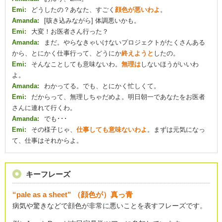
Emi:
どうしたの？あなた、すごく
顔色が悪いわよ
。
Amanda:
[咳き込みながら] 体調悪いかも。
Emi:
大変！お医者さん行った？
Amanda:
まだ。やらなきゃいけないプロジェクトがたくさんある
から、とにかく仕事行って、どうにか
終えようと
したの。
Emi:
そんなことしても意味ないわ。
無理は
しないほうがいいわ
よ。
Amanda:
わかってる。でも、とにかく忙しくて。
Emi:
だからって、無理しちゃだめよ。明日朝一であなたをお医者
さんに連れて行くわ。
Amanda:
でも･･･
Emi:
その様子じゃ、
仕事しても意味ないわよ
。まずは元気になっ
て、仕事はそれからよ。
キーフレーズ
“pale as a sheet” （顔色が）真っ青
病気や驚きなどで顔色が非常に悪いことを表すフレーズです。