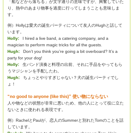
「船などから落ちる」が文字通りの意味ですが、興奮していた
り、熱中のあまり物事を過度に行ってしまうことも意味しま
す。
例）Hollyは愛犬の誕生パーティについて友人のHughと話して
います。
Holly:
I hired a live band, a catering company, and a
magician to perform magic tricks for all the guests.
Hugh:
Don’t you think you’re going a bit overboard? It’s a
party for your dog!
Holly:
生バンド演奏と料理の出前、それに手品をやってもら
うマジシャンを手配したわ。
Hugh:
ちょっとやりすぎじゃない？犬の誕生パーティでし
ょ！
“no good to anyone (like this)” 使い物にならない
人や物などの状態が非常に悪いため、他の人にとって役に立た
ないときに使われる表現です。
例）RachelとPaulが、恋人のSummerと別れたTomのことを話
しています。