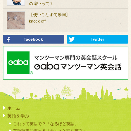
の違いって？
【使いこなす句動詞】
knock off
facebook
Twitter
ホーム
英語を学ぶ
これって英語で？「なるほど英語」
英語記事に慣れる「サクっと読む英文」