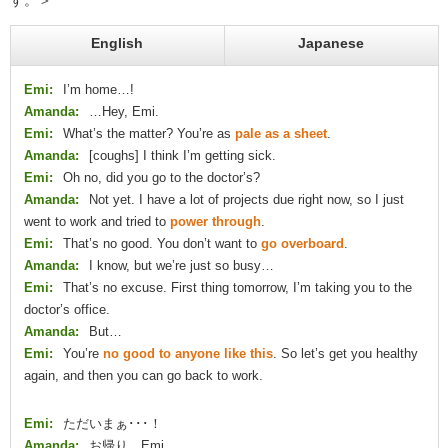
す。＞
English
Japanese
Emi:
I’m home…!
Amanda:
…Hey, Emi.
Emi:
What’s the matter? You’re as
pale as a sheet
.
Amanda:
[coughs] I think I’m getting sick.
Emi:
Oh no, did you go to the doctor’s?
Amanda:
Not yet. I have a lot of projects due right now, so I just
went to work and tried to
power through
.
Emi:
That’s no good. You don’t want to
go overboard
.
Amanda:
I know, but we’re just so busy…
Emi:
That’s no excuse. First thing tomorrow, I’m taking you to the
doctor’s office.
Amanda:
But…
Emi:
You’re
no good to anyone like this
. So let’s get you healthy
again, and then you can go back to work.
Emi:
ただいまぁ･･･！
Amanda:
お帰り、Emi。