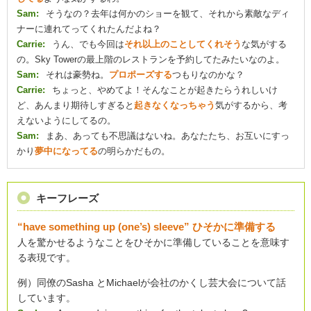
Sam:
そうなの？去年は何かのショーを観て、それから素敵なディ
ナーに連れてってくれたんだよね？
Carrie:
うん、でも今回は
それ以上のことしてくれそう
な気がする
の。Sky Towerの最上階のレストランを予約してたみたいなのよ。
Sam:
それは豪勢ね。
プロポーズする
つもりなのかな？
Carrie:
ちょっと、やめてよ！そんなことが起きたらうれしいけ
ど、あんまり期待しすぎると
起きなくなっちゃう
気がするから、考
えないようにしてるの。
Sam:
まあ、あっても不思議はないね。あなたたち、お互いにすっ
かり
夢中になってる
の明らかだもの。
キーフレーズ
“have something up (one’s) sleeve” ひそかに準備する
人を驚かせるようなことをひそかに準備していることを意味す
る表現です。
例）同僚のSasha とMichaelが会社のかくし芸大会について話
しています。