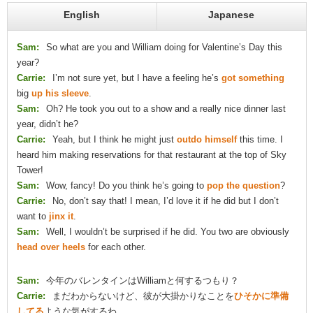
English
Japanese
Sam:
So what are you and William doing for Valentine’s Day this
year?
Carrie:
I’m not sure yet, but I have a feeling he’s
got something
big
up his sleeve
.
Sam:
Oh? He took you out to a show and a really nice dinner last
year, didn’t he?
Carrie:
Yeah, but I think he might just
outdo himself
this time. I
heard him making reservations for that restaurant at the top of Sky
Tower!
Sam:
Wow, fancy! Do you think he’s going to
pop the question
?
Carrie:
No, don’t say that! I mean, I’d love it if he did but I don’t
want to
jinx it
.
Sam:
Well, I wouldn’t be surprised if he did. You two are obviously
head over heels
for each other.
Sam:
今年のバレンタインはWilliamと何するつもり？
Carrie:
まだわからないけど、彼が大掛かりなことを
ひそかに準備
してる
ような気がするわ。