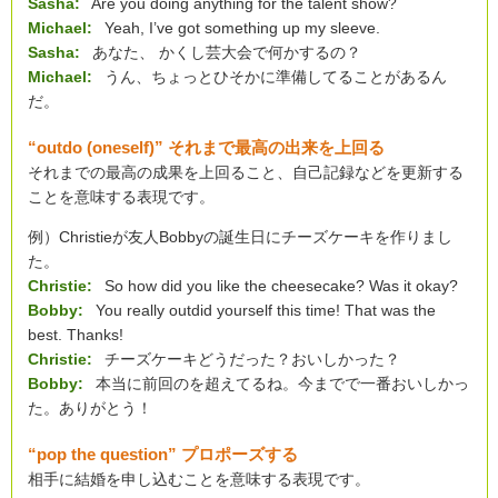
Sasha:
Are you doing anything for the talent show?
Michael:
Yeah, I’ve got something up my sleeve.
Sasha:
あなた、 かくし芸大会で何かするの？
Michael:
うん、ちょっとひそかに準備してることがあるん
だ。
“outdo (oneself)” それまで最高の出来を上回る
それまでの最高の成果を上回ること、自己記録などを更新する
ことを意味する表現です。
例）Christieが友人Bobbyの誕生日にチーズケーキを作りまし
た。
Christie:
So how did you like the cheesecake? Was it okay?
Bobby:
You really outdid yourself this time! That was the
best. Thanks!
Christie:
チーズケーキどうだった？おいしかった？
Bobby:
本当に前回のを超えてるね。今までで一番おいしかっ
た。ありがとう！
“pop the question” プロポーズする
相手に結婚を申し込むことを意味する表現です。