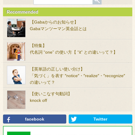
Recommended
【Gabaからのお知らせ】
Gabaマンツーマン英会話とは
【特集】
代名詞 “one” の使い方【 “it” との違いって？】
【英単語の正しい使い分け】
「気づく」を表す ″notice″・″realize″・″recognize″
の違いって？
【使いこなす句動詞】
knock off
facebook
Twitter