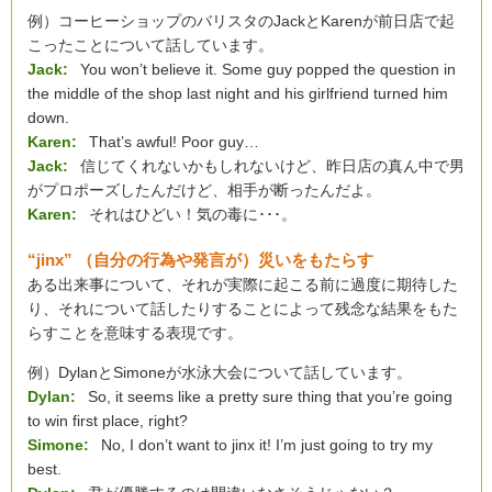
例）コーヒーショップのバリスタのJackとKarenが前日店で起
こったことについて話しています。
Jack:
You won’t believe it. Some guy popped the question in
the middle of the shop last night and his girlfriend turned him
down.
Karen:
That’s awful! Poor guy…
Jack:
信じてくれないかもしれないけど、昨日店の真ん中で男
がプロポーズしたんだけど、相手が断ったんだよ。
Karen:
それはひどい！気の毒に･･･。
“jinx” （自分の行為や発言が）災いをもたらす
ある出来事について、それが実際に起こる前に過度に期待した
り、それについて話したりすることによって残念な結果をもた
らすことを意味する表現です。
例）DylanとSimoneが水泳大会について話しています。
Dylan:
So, it seems like a pretty sure thing that you’re going
to win first place, right?
Simone:
No, I don’t want to jinx it! I’m just going to try my
best.