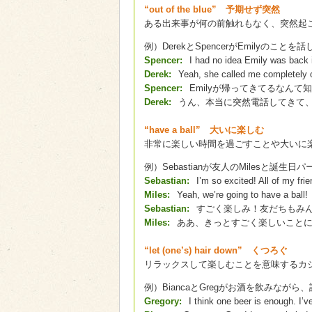
“out of the blue” 予期せず突然
ある出来事が何の前触れもなく、突然起
例）DerekとSpencerがEmilyのこと
Spencer:
I had no idea Emily was back i
Derek:
Yeah, she called me completely ou
Spencer:
Emilyが帰ってきてるなん
Derek:
うん、本当に突然電話してきて
“have a ball” 大いに楽しむ
非常に楽しい時間を過ごすことや大いに
例）Sebastianが友人のMilesと誕
Sebastian:
I’m so excited! All of my frie
Miles:
Yeah, we’re going to have a ball!
Sebastian:
すごく楽しみ！友だちもみ
Miles:
ああ、きっとすごく楽しいこと
“let (one’s) hair down” くつろぐ
リラックスして楽しむことを意味するカ
例）BiancaとGregがお酒を飲みなが
Gregory:
I think one beer is enough. I’v