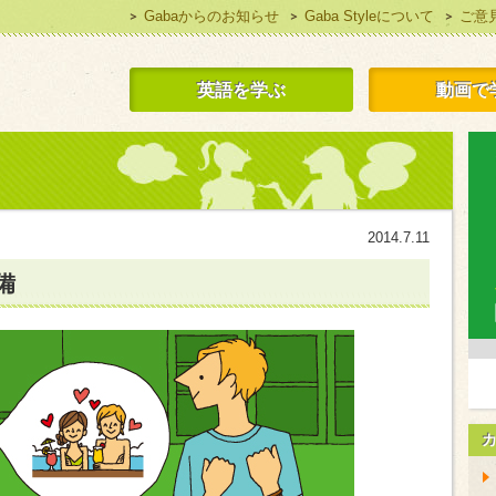
Gabaからのお知らせ
Gaba Styleについて
ご意
 Style 無料で英語学習
英語を学ぶ
動画で
2014.7.11
備