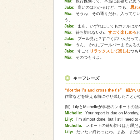
Mia:
旅行保険って、本当に必要だと思
Jake:
高いのはわかるけど、でも、
思わ
Mia:
そうね、その通りだわ。入ってない
う。
Jake:
まあ、いずれにしてもホテルはか
Mia:
待ち切れないわ。
すごく楽しめる
Jake:
プール見た？すごく広いんだって
Mia:
うん、それにプールバーまである
Jake:
すごく
リラックスして楽しむ
つも
Mia:
そのつもりよ。
キーフレーズ
“dot the i’s and cross the t’s”
作業などを終える前にやり残したことが
例）LilyとMichelleが学校のレポート
Michelle:
Your report is due on Monday, 
Lily:
I’m almost done, but I still need to 
Michelle:
レポートの締め切りは月曜だ
Lily:
だいたい終わったわ。まあ、まだ