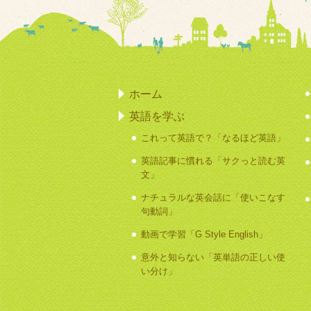
ホーム
英語を学ぶ
これって英語で？「なるほど英語」
英語記事に慣れる「サクっと読む英
文」
ナチュラルな英会話に「使いこなす
句動詞」
動画で学習「G Style English」
意外と知らない「英単語の正しい使
い分け」