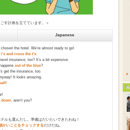
を過ごす計画を立てています。＞
Japanese
chosen the hotel. We’re almost ready to go!
 i’s and cross the t’s
.
avel insurance, too? It’s a bit expensive.
d happens
out of the blue
?
t’s get the insurance, too.
anyway! It looks amazing.
ball
!
R
.
r!
ir down
, aren’t you?
テルも選んだし。準備はだいたいできたわね！
細かいことをチェックする
だけだね。