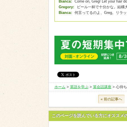
Bianca:
Come on, Greg! Let your hair do
Gregory:
ビール一杯で十分かな。結構大
Bianca:
何言ってるのよ、Greg。リラ
ホーム
>
英語を学ぶ
>
英会話講座
> 心待
« 前の記事へ
このページを読んでいる方にオススメ