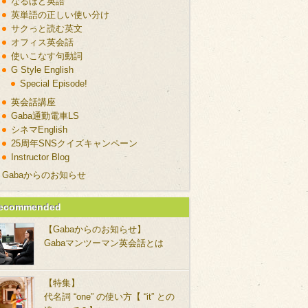
なるほど英語
英単語の正しい使い分け
サクっと読む英文
オフィス英会話
使いこなす句動詞
G Style English
Special Episode!
英会話講座
Gaba通勤電車LS
シネマEnglish
25周年SNSクイズキャンペーン
Instructor Blog
Gabaからのお知らせ
ecommended
【Gabaからのお知らせ】
Gabaマンツーマン英会話とは
【特集】
代名詞 “one” の使い方【 “it” との