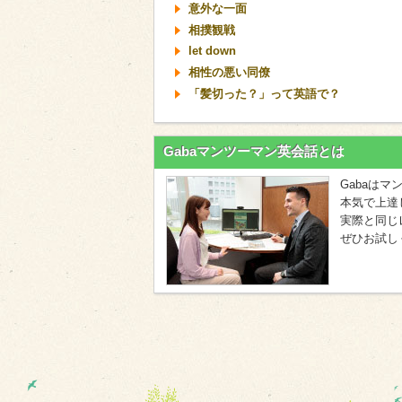
意外な一面
相撲観戦
let down
相性の悪い同僚
「髪切った？」って英語で？
Gabaマンツーマン英会話とは
Gabaは
本気で上達
実際と同じ
ぜひお試し