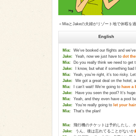
＜MiaとJakeの夫婦がリゾート地で休暇
English
Mia:
We’ve booked our flights and we’ve 
Jake:
Yeah, now we just have to
dot the
Mia:
Do you really think we need to get tr
Jake:
I know, but what if something ba
Mia:
Yeah, you’re right, it’s too risky. Le
Jake:
We got a great deal on the hotel, 
Mia:
I can’t wait! We’re going to
have a 
Jake:
Have you seen the pool? It’s huge
Mia:
Yeah, and they even have a pool ba
Jake:
You’re really going to
let your ha
Mia:
That’s the plan!
Mia:
飛行機のチケットは予約したし、ホ
Jake:
うん、後は忘れてることがないか