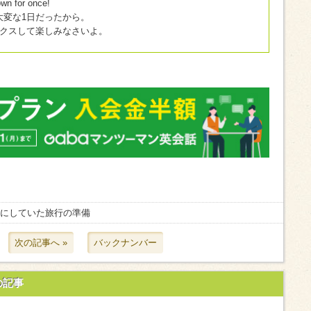
wn for once!
変な1日だったから。
ックスして楽しみなさいよ。
ちにしていた旅行の準備
次の記事へ »
バックナンバー
の記事