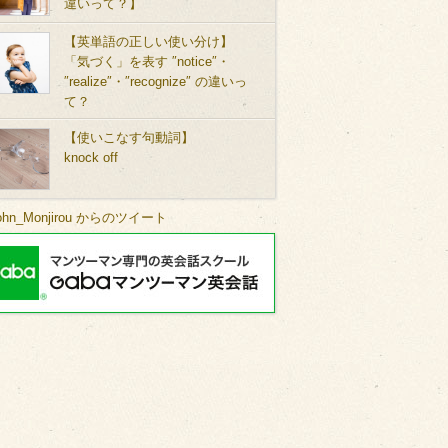
違いって？】
【英単語の正しい使い分け】
「気づく」を表す ″notice″・
″realize″・″recognize″ の違いっ
て？
【使いこなす句動詞】
knock off
ohn_Monjirou からのツイート