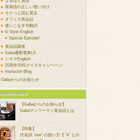
なるほど英語
英単語の正しい使い分け
サクっと読む英文
オフィス英会話
使いこなす句動詞
G Style English
Special Episode!
英会話講座
Gaba通勤電車LS
シネマEnglish
25周年SNSクイズキャンペーン
Instructor Blog
Gabaからのお知らせ
ecommended
【Gabaからのお知らせ】
Gabaマンツーマン英会話とは
【特集】
代名詞 “one” の使い方【 “it” との