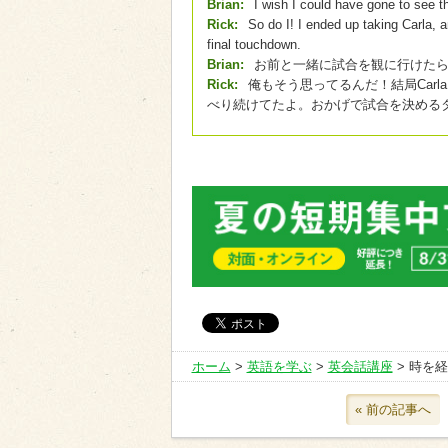
Brian:
I wish I could have gone to see t
Rick:
So do I! I ended up taking Carla, 
final touchdown.
Brian:
お前と一緒に試合を観に行けたら
Rick:
俺もそう思ってるんだ！結局Car
べり続けてたよ。おかげで試合を決める
ホーム
>
英語を学ぶ
>
英会話講座
> 時を
« 前の記事へ