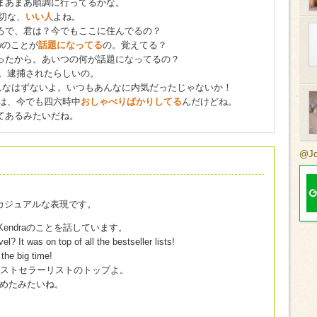
まあまあ順調に行ってるかな。
切な、
いい人
よね。
ろで、君は？今でもここに住んでるの？
awのことが
話題になってる
の。覚えてる？
ったから。あいつの何が話題になってるの？
。逮捕されたらしいの。
んなはずないよ。いつもあんなに内気だったじゃないか！
子は、今でも四六時中
おしゃべりばかりしてる
んだけどね。
てあるみたいだね。
@J
カジュアルな表現です。
人Kendraのことを話しています。
? It was on top of all the bestseller lists!
 the big time!
？ベストセラーリストのトップよ。
めたみたいね。