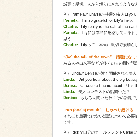
誠実で親切、人から頼りにされるような
例）PamelaとCharlieが共通の友人Li
Pamela:
I’m so grateful for Lily’s help. I
Charlie:
Lily really is the salt of the ea
Pamela:
Lilyには本当に感謝してい
思う。
Charlie:
Lilyって、本当に親切で素晴
“(be) the talk of the town” 話題に
ある人や出来事などが多くの人の間で話
例）LindaとDeniseが近く開催され
Linda:
Did you hear about the big beaut
Denise:
Of course I heard about it! It’s t
Linda:
美人コンテストの話聞いた？
Denise:
もちろん聞いたわ！その話題で
“run (one’s) mouth” しゃべり続ける
それほど重要ではない話題について必要
です。
例）Rickが自分のガールフレンドCarla