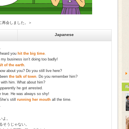
りに再会しました。＞
Japanese
.
 heard you
hit the big time
.
h, my business isn’t doing too badly!
lt of the earth
.
ow about you? Do you still live here?
 been
the talk of town
. Do you remember him?
s with him. What about him?
R
apparently he got arrested.
e true. He was always so shy!
 She’s still
running her mouth
all the time.
.
しいよ。
るそうじゃない。