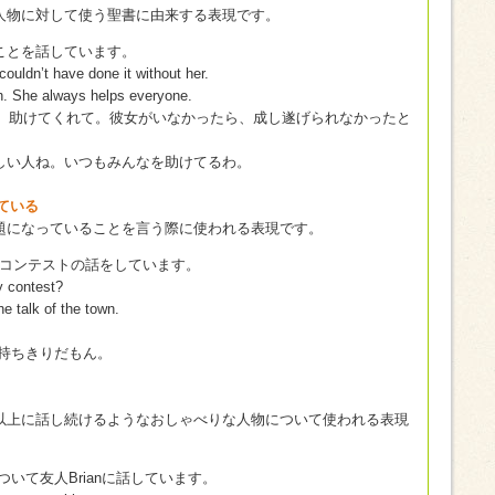
人物に対して使う聖書に由来する表現です。
lyのことを話しています。
 couldn’t have done it without her.
rth. She always helps everyone.
るわ、助けてくれて。彼女がいなかったら、成し遂げられなかったと
らしい人ね。いつもみんなを助けてるわ。
なっている
題になっていることを言う際に使われる表現です。
る美人コンテストの話をしています。
y contest?
he talk of the town.
持ちきりだもん。
以上に話し続けるようなおしゃべりな人物について使われる表現
について友人Brianに話しています。