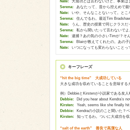
Nate:
大成功とは言わないけど、事業は
Serena:
あなたって、昔から控えめで親
Nate:
いや、そんなことないって。とこ
Serena:
住んでるわ。最近Tim Bradsh
Nate:
うん、歴史の授業で同じクラスだ
Serena:
私から聞いたって言わないでよ
Nate:
逮捕？あの気の小さいTimが？そ
Serena:
Blairが教えてくれたの。あの
Nate:
いつになっても変わらないことっ
キーフレーズ
“hit the big time” 大成功している
大きな成功を収めていることを意味する
例）DebbieとKirstenが小説家である友
Debbie:
Did you hear about Kendra’s novel
Kirsten:
Yeah, seems like she finally hit
Debbie:
Kendraの小説のこと聞いた
Kirsten:
知ってるわ。ついに大成功を収
“salt of the earth” 善良で高潔な人