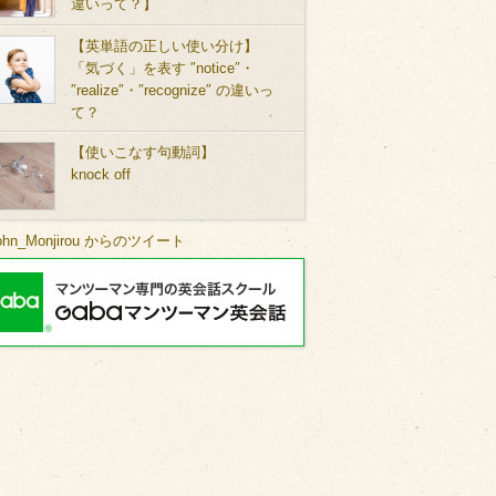
違いって？】
【英単語の正しい使い分け】
「気づく」を表す ″notice″・
″realize″・″recognize″ の違いっ
て？
【使いこなす句動詞】
knock off
ohn_Monjirou からのツイート