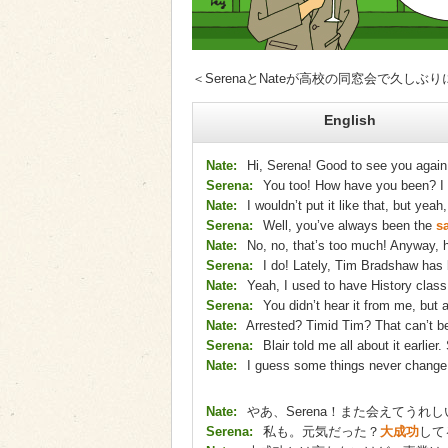
＜SerenaとNateが高校の同窓会で久しぶ
English
Nate:
Hi, Serena! Good to see you again
Serena:
You too! How have you been? I
Nate:
I wouldn’t put it like that, but yea
Serena:
Well, you’ve always been the
sa
Nate:
No, no, that’s too much! Anyway, h
Serena:
I do! Lately, Tim Bradshaw has
Nate:
Yeah, I used to have History clas
Serena:
You didn’t hear it from me, but 
Nate:
Arrested? Timid Tim? That can’t b
Serena:
Blair told me all about it earlier.
Nate:
I guess some things never change
Nate:
やあ、Serena！また会えてうれ
Serena:
私も。元気だった？
大成功
して