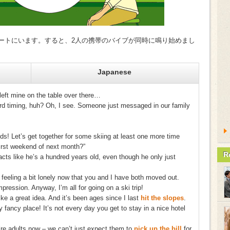
自分のアパートにいます。すると、2人の携帯のバイブが同時に鳴り始めまし
Japanese
left mine on the table over there…
eird timing, huh? Oh, I see. Someone just messaged in our family
ds! Let’s get together for some skiing at least one more time
irst weekend of next month?”
R
acts like he’s a hundred years old, even though he only just
eling a bit lonely now that you and I have both moved out.
mpression. Anyway, I’m all for going on a ski trip!
ike a great idea. And it’s been ages since I last
hit the slopes
.
 fancy place! It’s not every day you get to stay in a nice hotel
’re adults now – we can’t just expect them to
pick up the bill
for