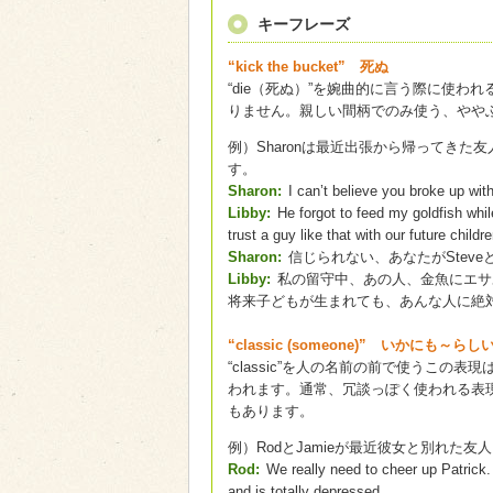
キーフレーズ
“kick the bucket” 死ぬ
“die（死ぬ）”を婉曲的に言う際に使
りません。親しい間柄でのみ使う、やや
例）Sharonは最近出張から帰ってきた友人
す。
Sharon:
I can’t believe you broke up w
Libby:
He forgot to feed my goldfish whi
trust a guy like that with our future childr
Sharon:
信じられない、あなたがStev
Libby:
私の留守中、あの人、金魚にエサ
将来子どもが生まれても、あんな人に絶
“classic (someone)” いかにも～らし
“classic”を人の名前の前で使うこ
われます。通常、冗談っぽく使われる表
もあります。
例）RodとJamieが最近彼女と別れた友人
Rod:
We really need to cheer up Patrick.
and is totally depressed.