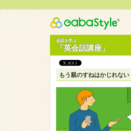
Gaba
会話を学ぶ
「英会話講座」
もう親のすねはかじれない