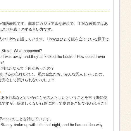
われる俗語表現です。非常にカジュアルな表現で、丁寧な表現ではあ
ふざけた感じのする言い方です。
の Libbyと話しています。Libbyはひどく腹を立てている様子で
ith Steve! What happened?
le I was away, and they all kicked the bucket! How could I ever
en?
eと別れたなんて！何があったの？
あげるの忘れたのよ。私の金魚たち、みんな死んじゃったの。
対安心して預けられないでしょ？
い
の表現はある行為などがいかにもその人らしいということを言う際に使
現ですが、好ましくない行為に対して皮肉をこめて使われること
Patrickのことを話しています。
 Stacey broke up with him last night, and he has no idea why