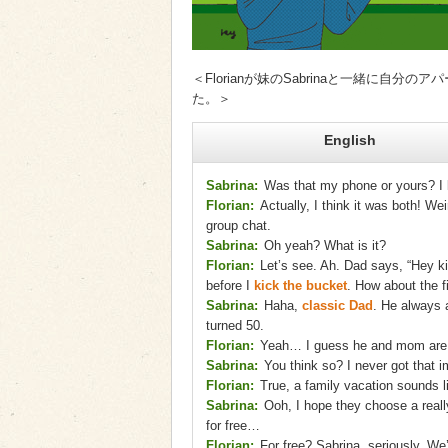
＜Florianが妹のSabrinaと一緒に
た。＞
English
Sabrina:
Was that my phone or yours? I 
Florian:
Actually, I think it was both! W
group chat.
Sabrina:
Oh yeah? What is it?
Florian:
Let’s see. Ah. Dad says, “Hey ki
before I
kick the bucket
. How about the f
Sabrina:
Haha,
classic Dad
. He always 
turned 50.
Florian:
Yeah… I guess he and mom are fe
Sabrina:
You think so? I never got that i
Florian:
True, a family vacation sounds l
Sabrina:
Ooh, I hope they choose a really
for free…
Florian:
For free? Sabrina, seriously. We