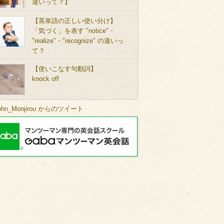
違いって？】
【英単語の正しい使い分け】
「気づく」を表す ″notice″・
″realize″・″recognize″ の違いっ
て？
【使いこなす句動詞】
knock off
ohn_Monjirou からのツイート