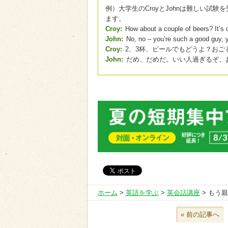
例）大学生のCroyとJohnは難しい試験
ます。
Croy:
How about a couple of beers? It’s
John:
No, no – you’re such a good guy, y
Croy:
2、3杯、ビールでもどうよ？おご
John:
だめ、だめだ。いい人過ぎるぞ、
ホーム
>
英語を学ぶ
>
英会話講座
> もう
« 前の記事へ