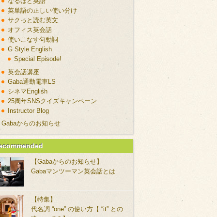
なるほど英語
英単語の正しい使い分け
サクっと読む英文
オフィス英会話
使いこなす句動詞
G Style English
Special Episode!
英会話講座
Gaba通勤電車LS
シネマEnglish
25周年SNSクイズキャンペーン
Instructor Blog
Gabaからのお知らせ
ecommended
【Gabaからのお知らせ】
Gabaマンツーマン英会話とは
【特集】
代名詞 “one” の使い方【 “it” との