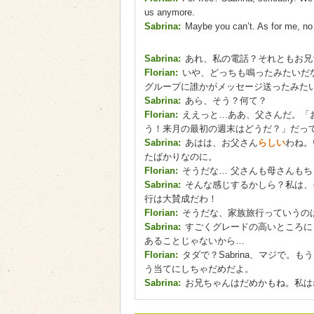
us anymore.
Sabrina:
Maybe you can’t. As for me, no ma
Sabrina:
あれ、私の電話？それともお兄
Florian:
いや、どっちも鳴ったみたいだ
グループに誰かがメッセージ送ったみた
Sabrina:
あら、そう？何て？
Florian:
ええっと…ああ、父さんだ。「
う！来月の最初の週末はどうだ？」だっ
Sabrina:
あはは、お父さん
らしい
わね。
たばかりなのに。
Florian:
そうだな… 父さんも母さんも
Sabrina:
そんな感じするかしら？私は、
行は大賛成だわ！
Florian:
そうだな、家族旅行っていうの
Sabrina:
すごくグレードの高いところに
あることじゃないから…
Florian:
タダで？Sabrina、マジで。
う当てにしちゃだめだよ。
Sabrina:
お兄ちゃんはだめかもね。私は