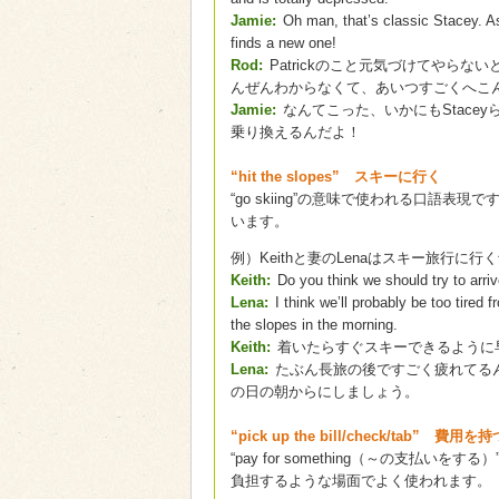
Jamie:
Oh man, that’s classic Stacey. A
finds a new one!
Rod:
Patrickのこと元気づけてやらな
んぜんわからなくて、あいつすごくへこ
Jamie:
なんてこった、いかにもStac
乗り換えるんだよ！
“hit the slopes” スキーに行く
“go skiing”の意味で使われる口語表現です
います。
例）Keithと妻のLenaはスキー旅行に行
Keith:
Do you think we should try to arri
Lena:
I think we’ll probably be too tired f
the slopes in the morning.
Keith:
着いたらすぐスキーできるように
Lena:
たぶん長旅の後ですごく疲れてる
の日の朝からにしましょう。
“pick up the bill/check/tab” 費用を持
“pay for something（～の支
負担するような場面でよく使われます。