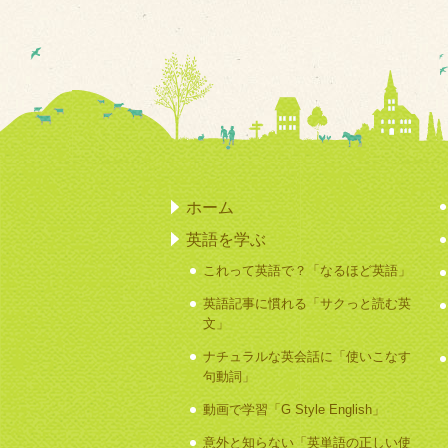
ホーム
英語を学ぶ
これって英語で？「なるほど英語」
英語記事に慣れる「サクっと読む英
文」
ナチュラルな英会話に「使いこなす
句動詞」
動画で学習「G Style English」
意外と知らない「英単語の正しい使