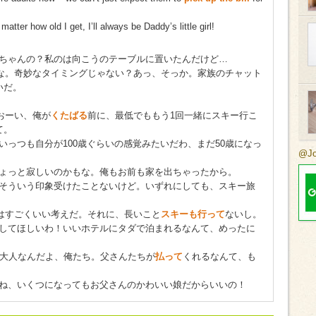
tter how old I get, I’ll always be Daddy’s little girl!
ちゃんの？私のは向こうのテーブルに置いたんだけど…
な。奇妙なタイミングじゃない？あっ、そっか。家族のチャット
いだ。
おーい、俺が
くたばる
前に、最低でももう1回一緒にスキー行こ
て。
いっつも自分が100歳ぐらいの感覚みたいだわ、まだ50歳になっ
@J
ちょっと寂しいのかもな。俺もお前も家を出ちゃったから。
そういう印象受けたことないけど。いずれにしても、スキー旅
はすごくいい考えだ。それに、長いこと
スキーも行って
ないし。
してほしいわ！いいホテルにタダで泊まれるなんて、めったに
もう大人なんだよ、俺たち。父さんたちが
払って
くれるなんて、も
ね、いくつになってもお父さんのかわいい娘だからいいの！