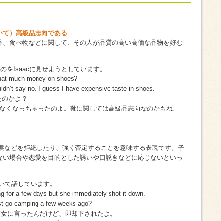
” （～について）高級品志向である
品、食べ物などに関して、その人が品質の高い高価な品物を好む
のをIsaacに見せようとしています。
 that much money on shoes?
uldn’t say no. I guess I have expensive taste in shoes.
たのかよ？
なくなっちゃったのよ。靴に関しては高級品志向なのかもね、
”は人の要求や提案などを拒絶したり、強く否定することを意味する表現です。子
ない場合や恋愛を目的とした誘いや口説きなどに応じないといっ
について話しています。
ng for a few days but she immediately shot it down.
just go camping a few weeks ago?
彼女に言ったんだけど、即却下されたよ。