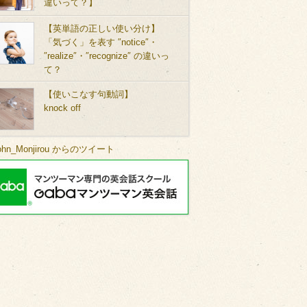
違いって？】
【英単語の正しい使い分け】
「気づく」を表す ″notice″・
″realize″・″recognize″ の違いっ
て？
【使いこなす句動詞】
knock off
ohn_Monjirou からのツイート