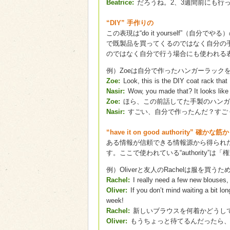
Beatrice:
だろうね。2、3週間前にも行
“DIY” 手作りの
この表現は“do it yourself”（
で既製品を買ってくるのではなく自分の
のではなく自分で行う場合にも使われる
例）Zoeは自分で作ったハンガーラックを
Zoe:
Look, this is the DIY coat rack that
Nasir:
Wow, you made that? It looks like 
Zoe:
ほら、この前話してた手製のハンガ
Nasir:
すごい、自分で作ったんだ？すご
“have it on good authority” 確
ある情報が信頼できる情報源から得られ
す。ここで使われている“authority
例）Oliverと友人のRachelは服を
Rachel:
I really need a few new blouses
Oliver:
If you don’t mind waiting a bit lon
week!
Rachel:
新しいブラウスを何着かどうし
Oliver:
もうちょっと待てるんだったら