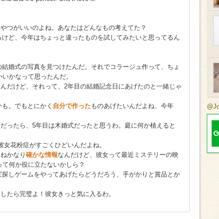
なやつがいいのよね。あなたはどんなもの考えてた？
るけど、今年はちょっと違ったものを試してみたいと思ってるん
の結婚式の写真を見つけたんだ。それでコラージュ作って、ちょ
いいかなって思ったんだ。
いんだけど、それって、2年目の結婚記念日にあげたのと一緒じゃ
かも。でもとにかく
自分で作った
ものあげたいんだよね、今年
@J
だったら、5年目は木婚式だったと思うわ。庭に何か植えると
彼女花粉症がすごくひどいんだよね。
はねかなり
確かな情報
なんだけど、彼女って最近ミステリーの映
って何か役に立たないかしら？
宝探しゲームをやってあげたらどうだろう、手がかりと賞品とか
そしたら完璧よ！彼女きっと気に入るわ。