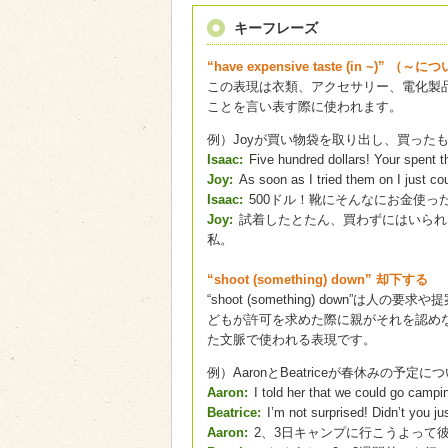
キーフレーズ
“have expensive taste (in ~)
この表現は衣類、アクセサリー、電化製
ことを言い表す際に使われます。
例）Joyが買い物袋を取り出し、買ったも
Isaac:
Five hundred dollars! Your spent
Joy:
As soon as I tried them on I just co
Isaac:
500ドル！靴にそんなにお金使っ
Joy:
試着したとたん、買わずにはいられ
私。
“shoot (something) down” 却下する
“shoot (something) down
どもが許可を求めた際に親がそれを認め
た文脈で使われる表現です。
例）AaronとBeatriceが春休みの予定
Aaron:
I told her that we could go campi
Beatrice:
I’m not surprised! Didn’t you 
Aaron:
2、3日キャンプに行こうよって