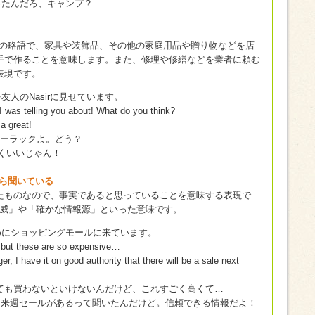
ったんだろ、キャンプ？
自分でやる）の略語で、家具や装飾品、その他の家庭用品や贈り物などを店
手で作ることを意味します。また、修理や修繕などを業者に頼む
表現です。
友人のNasirに見せています。
 I was telling you about! What do you think?
a great!
ーラックよ。どう？
くいいじゃん！
かな筋から聞いている
たものなので、事実であると思っていることを意味する表現で
”は「権威」や「確かな情報源」といった意味です。
買うためにショッピングモールに来ています。
, but these are so expensive…
ger, I have it on good authority that there will be a sale next
ても買わないといけないんだけど、これすごく高くて…
、来週セールがあるって聞いたんだけど。信頼できる情報だよ！