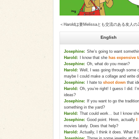
＜Haroldは妻Melissaとも交流のある友
English
Josephine:
She’s going to want somethin
Harold:
I know that she
has expensive t
Josephine:
Oh, what do you mean?
Harold:
Well, I was going through some o
maybe I could make a collage and write
Josephine:
I hate to
shoot down
that id
Harold:
Oh, you’re right! I guess I did. 
ideas?
Josephine:
If you want to go the traditi
something in the yard?
Harold:
That could work… but I know she 
Josephine:
Good point. Hmm, actually
I
movies lately. Does that help?
Harold:
Actually, I think it does. What i
Josephine:
Throw in some jewelry at the e