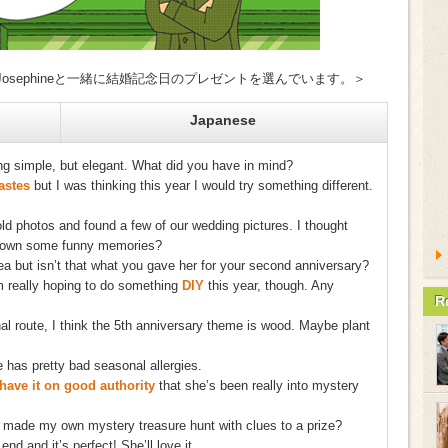
人のJosephineと一緒に結婚記念日のプレゼントを選んでいます。＞
Japanese
g simple, but elegant. What did you have in mind?
astes
but I was thinking this year I would try something different.
ld photos and found a few of our wedding pictures. I thought
 down some funny memories?
ea but isn’t that what you gave her for your second anniversary?
I’m really hoping to do something
DIY
this year, though. Any
R
onal route, I think the 5th anniversary theme is wood. Maybe plant
has pretty bad seasonal allergies.
 have it on good authority
that she’s been really into mystery
f I made my own mystery treasure hunt with clues to a prize?
nd and it’s perfect! She’ll love it.