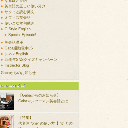
なるほど英語
英単語の正しい使い分け
サクっと読む英文
オフィス英会話
使いこなす句動詞
G Style English
Special Episode!
英会話講座
Gaba通勤電車LS
シネマEnglish
25周年SNSクイズキャンペーン
Instructor Blog
Gabaからのお知らせ
ecommended
【Gabaからのお知らせ】
Gabaマンツーマン英会話とは
【特集】
代名詞 “one” の使い方【 “it” との