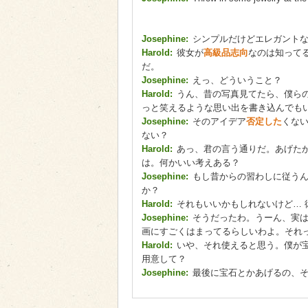
Josephine:
シンプルだけどエレガント
Harold:
彼女が
高級品志向
なのは知って
だ。
Josephine:
えっ、どういうこと？
Harold:
うん、昔の写真見てたら、僕ら
っと笑えるような思い出を書き込んでも
Josephine:
そのアイデア
否定した
くな
ない？
Harold:
あっ、君の言う通りだ。あげた
は。何かいい考えある？
Josephine:
もし昔からの習わしに従うん
か？
Harold:
それもいいかもしれないけど… 
Josephine:
そうだったわ。うーん、実
画にすごくはまってるらしいわよ。それ
Harold:
いや、それ使えると思う。僕が
用意して？
Josephine:
最後に宝石とかあげるの、