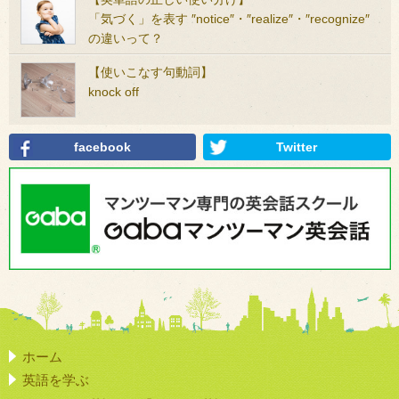
「気づく」を表す ″notice″・″realize″・″recognize″
の違いって？
【使いこなす句動詞】
knock off
facebook
Twitter
ホーム
英語を学ぶ