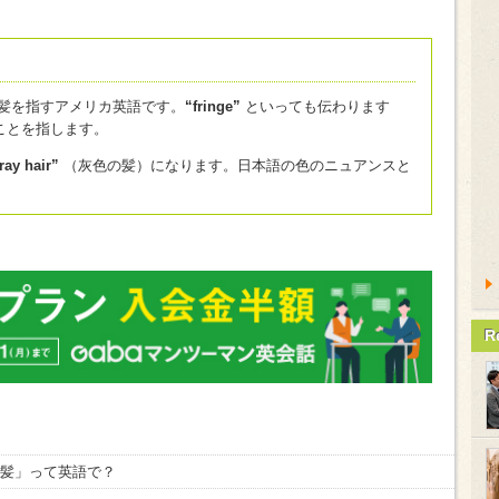
髪を指すアメリカ英語です。
“fringe”
といっても伝わります
ことを指します。
ray hair”
（灰色の髪）になります。日本語の色のニュアンスと
R
前髪」って英語で？