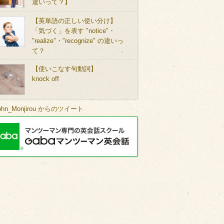
違いって？】
【英単語の正しい使い分け】
「気づく」を表す ″notice″・
″realize″・″recognize″ の違いっ
て？
【使いこなす句動詞】
knock off
ohn_Monjirou からのツイート