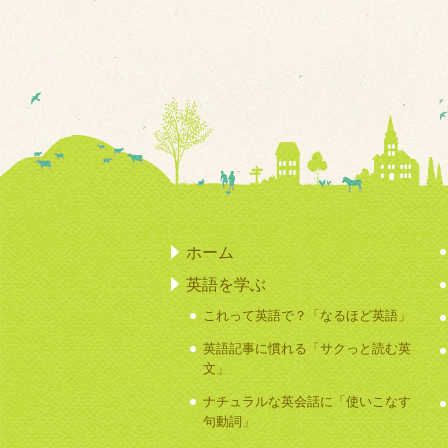
ホーム
英語を学ぶ
これって英語で？「なるほど英語」
英語記事に慣れる「サクっと読む英
文」
ナチュラルな英会話に「使いこなす
句動詞」