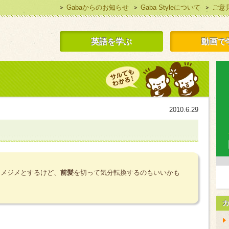
Gabaからのお知らせ
Gaba Styleについて
ご意
 Style 無料で英語学習
英語を学ぶ
動画で
2010.6.29
ジメジメとするけど、
前髪
を切って気分転換するのもいいかも