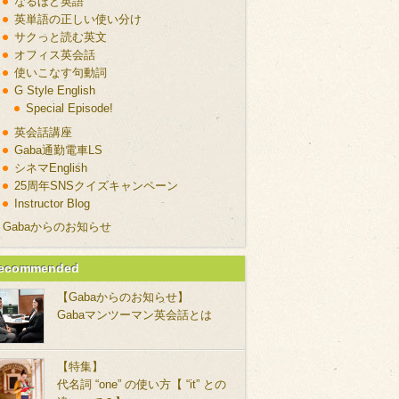
なるほど英語
英単語の正しい使い分け
サクっと読む英文
オフィス英会話
使いこなす句動詞
G Style English
Special Episode!
英会話講座
Gaba通勤電車LS
シネマEnglish
25周年SNSクイズキャンペーン
Instructor Blog
Gabaからのお知らせ
ecommended
【Gabaからのお知らせ】
Gabaマンツーマン英会話とは
【特集】
代名詞 “one” の使い方【 “it” との