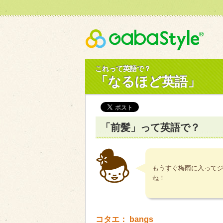
Gaba
これって英語で？
「なるほど英語」
「前髪」って英語で？
もうすぐ梅雨に入って
ね！
コタエ： bangs