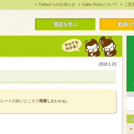
Gabaからのお知らせ
Gaba Styleについて
ご意
 Style 無料で英語学習
英語を学ぶ
動画で
2018.1.23
くレートの良いところで
両替したい
わね。