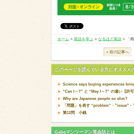
ホーム
>
英語を学ぶ
>
なるほど英語
> 「
« 前の記事へ
このページを読んでいる方にオススメ
Science says buying experiences brin
“Can I～?” と “May I～?” の違
Why are Japanese people so slim?
「問題」を表す “problem”・”issue”・
第12問 小銭
Gabaマンツーマン英会話とは