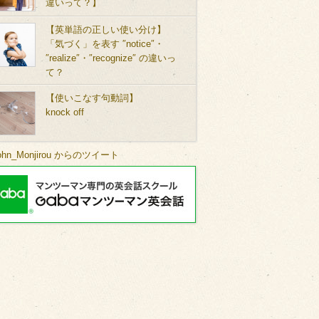
違いって？】
【英単語の正しい使い分け】
「気づく」を表す ″notice″・
″realize″・″recognize″ の違いっ
て？
【使いこなす句動詞】
knock off
ohn_Monjirou からのツイート