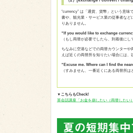
（2）[exchange / convert / chang
“currency” は「通貨、貨幣」という
書や、観光業・サービス業の従事者など
りありません。
“If you would like to exchange currenc
（もし両替が必要でしたら、到着後にし
ちなみに空港などでの両替カウンターや両替店は 
えば近くの両替所を知りたい場合には、
“Excuse me. Where can I find the nea
（すみません、一番近くにある両替所は
▼こちらもCheck!
英会話講座「お金を崩したい（両替したい