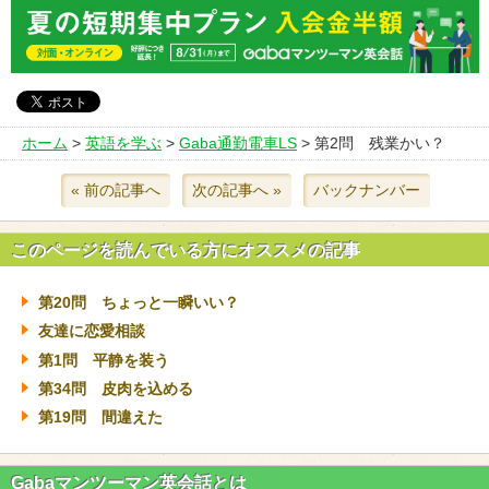
ホーム
>
英語を学ぶ
>
Gaba通勤電車LS
> 第2問 残業かい？
« 前の記事へ
次の記事へ »
バックナンバー
このページを読んでいる方にオススメの記事
第20問 ちょっと一瞬いい？
友達に恋愛相談
第1問 平静を装う
第34問 皮肉を込める
第19問 間違えた
Gabaマンツーマン英会話とは