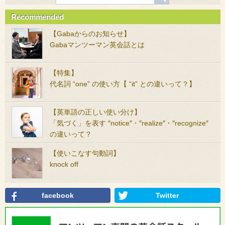
Recommended
【Gabaからのお知らせ】
Gabaマンツーマン英会話とは
【特集】
代名詞 “one” の使い方【 “it” との違いって？】
【英単語の正しい使い分け】
「気づく」を表す ″notice″・″realize″・″recognize″
の違いって？
【使いこなす句動詞】
knock off
facebook
Twitter