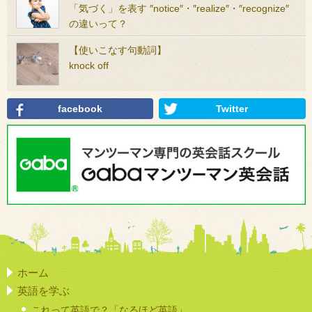
「気づく」を表す ″notice″・″realize″・″recognize″
の違いって？
【使いこなす句動詞】
knock off
facebook
Twitter
ホーム
英語を学ぶ
これって英語で？「なるほど英語」