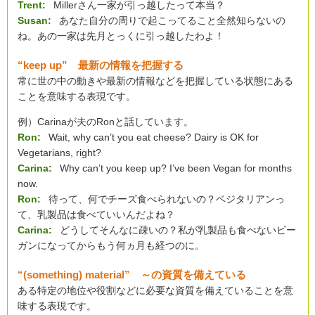
Trent:
Millerさん一家が引っ越したって本当？
Susan:
あなた自分の周りで起こってること全然知らないの
ね。あの一家は先月とっくに引っ越したわよ！
“keep up” 最新の情報を把握する
常に世の中の動きや最新の情報などを把握している状態にある
ことを意味する表現です。
例）Carinaが夫のRonと話しています。
Ron:
Wait, why can’t you eat cheese? Dairy is OK for
Vegetarians, right?
Carina:
Why can’t you keep up? I’ve been Vegan for months
now.
Ron:
待って、何でチーズ食べられないの？ベジタリアンっ
て、乳製品は食べていいんだよね？
Carina:
どうしてそんなに疎いの？私が乳製品も食べないビー
ガンになってからもう何ヵ月も経つのに。
“(something) material” ～の資質を備えている
ある特定の地位や役割などに必要な資質を備えていることを意
味する表現です。