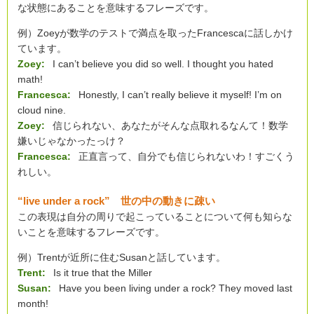
な状態にあることを意味するフレーズです。
例）Zoeyが数学のテストで満点を取ったFrancescaに話しかけ
ています。
Zoey:
I can’t believe you did so well. I thought you hated
math!
Francesca:
Honestly, I can’t really believe it myself! I’m on
cloud nine.
Zoey:
信じられない、あなたがそんな点取れるなんて！数学
嫌いじゃなかったっけ？
Francesca:
正直言って、自分でも信じられないわ！すごくう
れしい。
“live under a rock” 世の中の動きに疎い
この表現は自分の周りで起こっていることについて何も知らな
いことを意味するフレーズです。
例）Trentが近所に住むSusanと話しています。
Trent:
Is it true that the Miller
Susan:
Have you been living under a rock? They moved last
month!