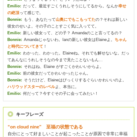
Emilio:
だって、最近すごくうれしそうにしてるから。なんか
幸せ
の絶頂
って感じで。
Bonnie:
もう、あなたって
山奥にでもこもってた
の？それは新しい
彼女のせいよ。その子のことすごく気に入ってて。
Emilio:
新しい彼女って、どの子？ Amandaのこと言ってるの？
Bonnie:
Amandaじゃないわ。Ianの新しい彼女はElaineよ。
ちゃん
と時代についてきて
！
Emilio:
わかった、わかった。Elaineね。それでも解せないな。だっ
てあんなにうれしそうなの今まで見たことないもん…
Bonnie:
それはね、Elaine がすごくかわいいからよ。
Emilio:
前の彼女だってかわいかったじゃん。
Bonnie:
そうだけど、Elaineはびっくりするぐらいかわいいのよ。
ハリウッドスターのレベル
よ、本当に。
Emilio:
何だって？今すぐその子に会ってみたい！
キーフレーズ
“on cloud nine” 至福の状態である
自分にとって好ましいことが起こったことが原因で非常に幸福