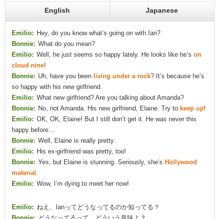
English
Japanese
Emilio:
Hey, do you know what’s going on with Ian?
Bonnie:
What do you mean?
Emilio:
Well, he just seems so happy lately. He looks like he’s
on
cloud nine
!
Bonnie:
Uh, have you been
living under a rock
? It’s because he’s
so happy with his new girlfriend.
Emilio:
What new girlfriend? Are you talking about Amanda?
Bonnie:
No, not Amanda. His new girlfriend, Elaine. Try to
keep up
!
Emilio:
OK, OK, Elaine! But I still don’t get it. He was never this
happy before…
Bonnie:
Well, Elaine is really pretty.
Emilio:
His ex-girlfriend was pretty, too!
Bonnie:
Yes, but Elaine is stunning. Seriously, she’s
Hollywood
material
.
Emilio:
Wow, I’m dying to meet her now!
Emilio:
ねえ、Ianってどうなってるのか知ってる？
Bonnie:
どうなってるって、どういう意味よ？